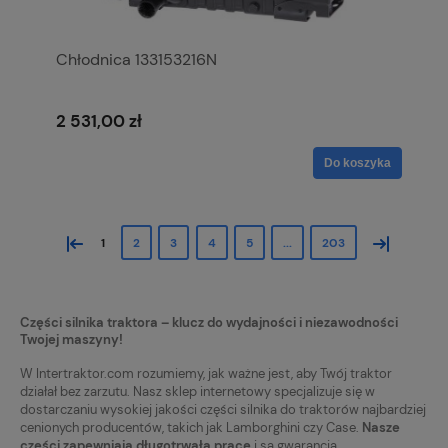
Chłodnica 133153216N
2 531,00 zł
Do koszyka
«
»
1
2
3
4
5
...
203
Części silnika traktora – klucz do wydajności i niezawodności
Twojej maszyny!
W Intertraktor.com rozumiemy, jak ważne jest, aby Twój traktor
działał bez zarzutu. Nasz sklep internetowy specjalizuje się w
dostarczaniu wysokiej jakości części silnika do traktorów najbardziej
cenionych producentów, takich jak Lamborghini czy Case.
Nasze
części zapewniają długotrwałą pracę
i są gwarancją