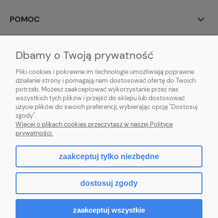
POMOC
MOJE KONTO
Dbamy o Twoją prywatność
PŁATNOŚCI I DOSTAWA
Pliki cookies i pokrewne im technologie umożliwiają poprawne
działanie strony i pomagają nam dostosować ofertę do Twoich
potrzeb. Możesz zaakceptować wykorzystanie przez nas
INFORMACJE
wszystkich tych plików i przejść do sklepu lub dostosować
użycie plików do swoich preferencji, wybierając opcję "Dostosuj
O NAS
zgody".
Więcej o plikach cookies przeczytasz w naszej Polityce
prywatności.
zaakceptuj tylko niezbędne
pokaż pełną wersję strony
dostosuj zgody
Sklep internetowy Shoper Premium
zaakceptuj wszystkie