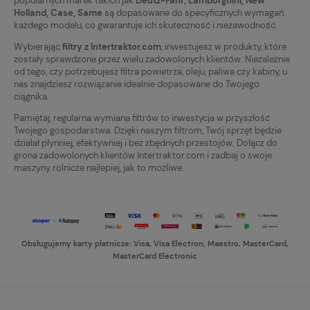
popularnych marek takich jak
Deutz-Fahr, Lamborghini, New
Holland, Case, Same
są dopasowane do specyficznych wymagań
każdego modelu, co gwarantuje ich skuteczność i niezawodność.
Wybierając
filtry z Intertraktor.com
, inwestujesz w produkty, które
zostały sprawdzone przez wielu zadowolonych klientów. Niezależnie
od tego, czy potrzebujesz filtra powietrza, oleju, paliwa czy kabiny, u
nas znajdziesz rozwiązanie idealnie dopasowane do Twojego
ciągnika.
Pamiętaj, regularna wymiana filtrów to inwestycja w przyszłość
Twojego gospodarstwa. Dzięki naszym filtrom, Twój sprzęt będzie
działał płynniej, efektywniej i bez zbędnych przestojów. Dołącz do
grona zadowolonych klientów Intertraktor.com i zadbaj o swoje
maszyny rolnicze najlepiej, jak to możliwe.
Obsługujemy karty płatnicze: Visa, Visa Electron, Maestro, MasterCard,
MasterCard Electronic