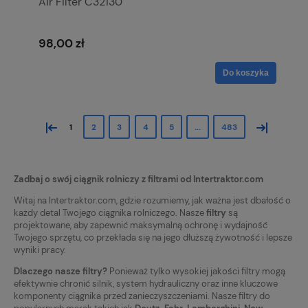
Air Filter C32130
98,00 zł
Do koszyka
«
»
1
2
3
4
5
...
483
Zadbaj o swój ciągnik rolniczy z filtrami od Intertraktor.com
Witaj na Intertraktor.com, gdzie rozumiemy, jak ważna jest dbałość o
każdy detal Twojego ciągnika rolniczego. Nasze
filtry
są
projektowane, aby zapewnić maksymalną ochronę i wydajność
Twojego sprzętu, co przekłada się na jego dłuższą żywotność i lepsze
wyniki pracy.
Dlaczego nasze filtry?
Ponieważ tylko wysokiej jakości filtry mogą
efektywnie chronić silnik, system hydrauliczny oraz inne kluczowe
komponenty ciągnika przed zanieczyszczeniami. Nasze filtry do