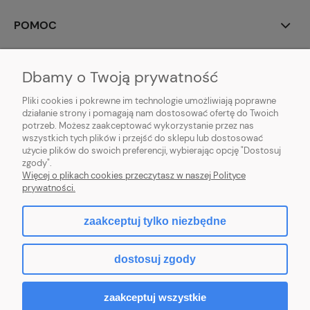
POMOC
MOJE KONTO
Dbamy o Twoją prywatność
PŁATNOŚCI I DOSTAWA
Pliki cookies i pokrewne im technologie umożliwiają poprawne
działanie strony i pomagają nam dostosować ofertę do Twoich
potrzeb. Możesz zaakceptować wykorzystanie przez nas
INFORMACJE
wszystkich tych plików i przejść do sklepu lub dostosować
użycie plików do swoich preferencji, wybierając opcję "Dostosuj
O NAS
zgody".
Więcej o plikach cookies przeczytasz w naszej Polityce
prywatności.
zaakceptuj tylko niezbędne
pokaż pełną wersję strony
dostosuj zgody
Sklep internetowy Shoper Premium
zaakceptuj wszystkie