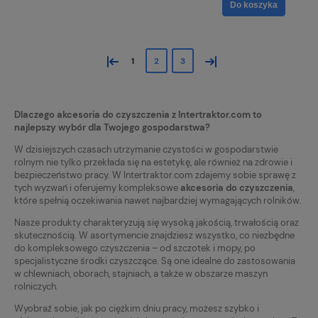
Do koszyka
«
»
1
2
3
Dlaczego akcesoria do czyszczenia z Intertraktor.com to
najlepszy wybór dla Twojego gospodarstwa?
W dzisiejszych czasach utrzymanie czystości w gospodarstwie
rolnym nie tylko przekłada się na estetykę, ale również na zdrowie i
bezpieczeństwo pracy. W Intertraktor.com zdajemy sobie sprawę z
tych wyzwań i oferujemy kompleksowe
akcesoria do czyszczenia
,
które spełnią oczekiwania nawet najbardziej wymagających rolników.
Nasze produkty charakteryzują się wysoką jakością, trwałością oraz
skutecznością. W asortymencie znajdziesz wszystko, co niezbędne
do kompleksowego czyszczenia – od szczotek i mopy, po
specjalistyczne środki czyszczące. Są one idealne do zastosowania
w chlewniach, oborach, stajniach, a także w obszarze maszyn
rolniczych.
Wyobraź sobie, jak po ciężkim dniu pracy, możesz szybko i