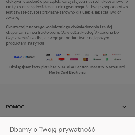
efektywnie zadbać o porządek, korzystając z naszych akcesoriów. To
nie tylko oszczędność czasu, ale i gwarancja, że Twoje gospodarstwo
jest zawsze czyste i przyjazne zarówno dla Ciebie, jak i dla Twoich
zwierząt.
Skorzystaj z naszego wieloletniego doświadczenia
i zaufaj
ekspertom z Intertraktor.com. Odwiedź zakładkę "Akcesoria Do
Czyszczenia" i zadbaj o swoje gospodarstwo z najlepszymi
produktami na rynku!
Obsługujemy karty płatnicze: Visa, Visa Electron, Maestro, MasterCard,
MasterCard Electronic
POMOC
MOJE KONTO
Dbamy o Twoją prywatność