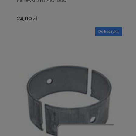
Panewki STD AR71080
24,00 zł
Do koszyka