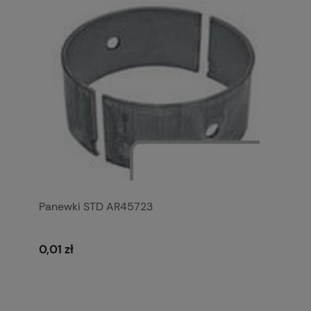
Panewki STD AR45723
0,01 zł