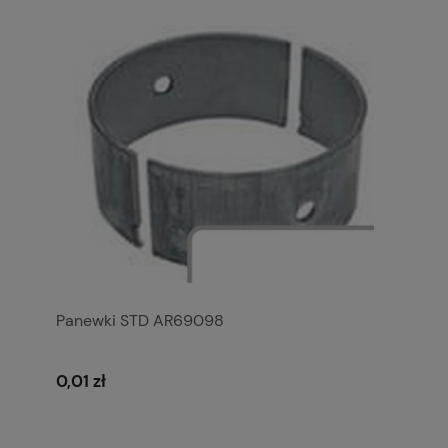
Panewki STD AR69098
0,01 zł