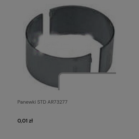
Panewki STD AR73277
0,01 zł