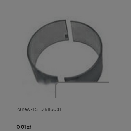
Panewki STD R116081
0,01 zł