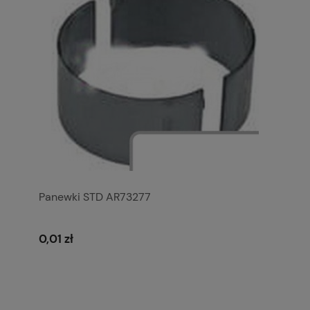
Panewki STD AR73277
0,01 zł