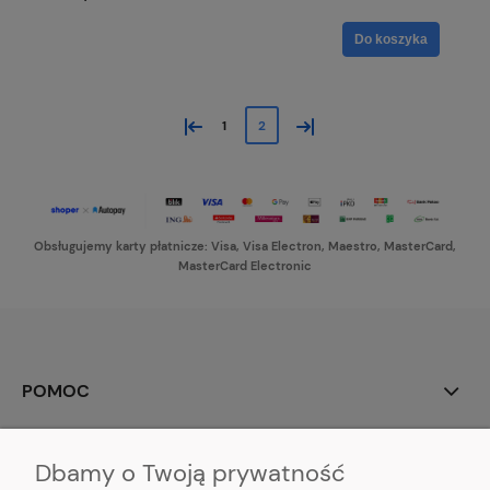
Do koszyka
«
»
1
2
Obsługujemy karty płatnicze: Visa, Visa Electron, Maestro, MasterCard,
MasterCard Electronic
POMOC
MOJE KONTO
Dbamy o Twoją prywatność