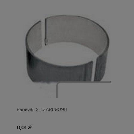
Panewki STD AR69098
0,01 zł