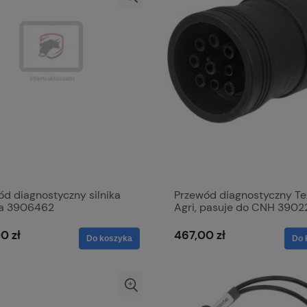
d diagnostyczny silnika
Przewód diagnostyczny Te
a 3906462
Agri, pasuje do CNH 3902
0 zł
467,00 zł
Do koszyka
Do 