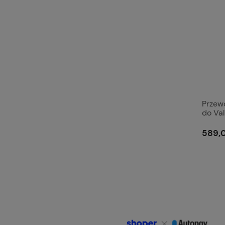
Przew
do Va
589,0