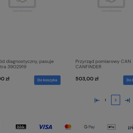
ód diagnostyczny, pasuje
Przyrząd pomiarowy CAN
ltra 3902919
CANFINDER
0 zł
503,00 zł
Do koszyka
Do 
«
»
1
2