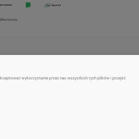
 Electronic
O NAS
w cookies
Kontakt i dane firmy
kceptować wykorzystanie przez nas wszystkich tych plików i przejść
ości
O firmie