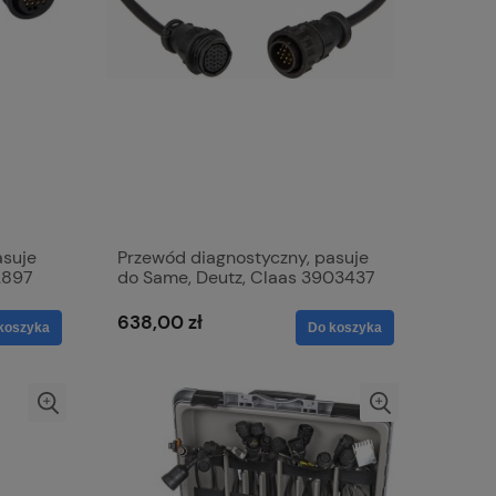
asuje
Przewód diagnostyczny, pasuje
2897
do Same, Deutz, Claas 3903437
638,00 zł
koszyka
Do koszyka