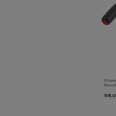
Przew
Rexro
916,0