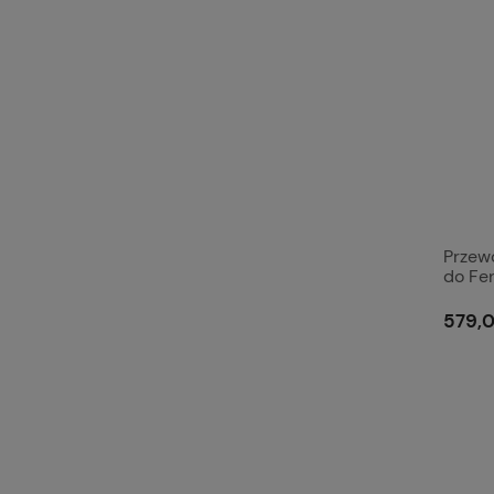
Przew
do Fe
579,0