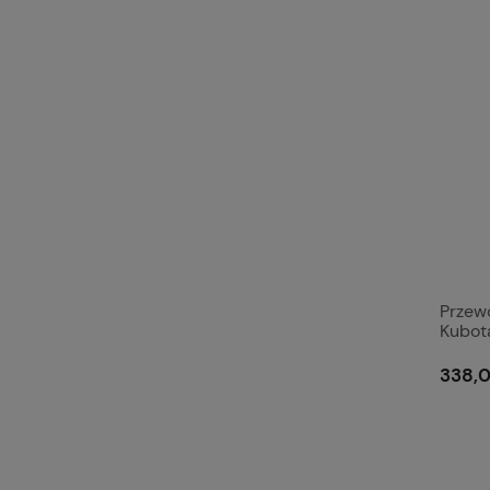
Przewó
Kubot
338,0