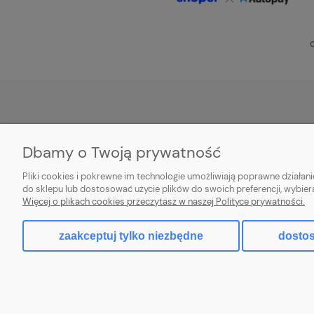
O
POMOC
MOJE KONTO
Dbamy o Twoją prywatność
Zwroty i reklamacje
Twoje zamówienia
Pliki cookies i pokrewne im technologie umożliwiają poprawne działa
Aplikacja
Ustawienia konta
do sklepu lub dostosować użycie plików do swoich preferencji, wybier
Więcej o plikach cookies przeczytasz w naszej Polityce prywatności.
Regulamin
Przechowalnia
zaakceptuj tylko niezbędne
dostos