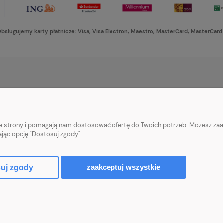
bsługujemy karty płatnicze: Visa, Visa Electron, Maestro, MasterCard, MasterCard
PŁATNOŚCI I DOSTAWA
INFORMACJE
Formy płatności
Ustawienia plikó
nie strony i pomagają nam dostosować ofertę do Twoich potrzeb. Możesz zaa
Czas i koszty dostawy
Polityka prywatn
ając opcję "Dostosuj zgody".
Czas realizacji zamówienia
zaakceptuj wszystkie
uj zgody
Sklep internetowy Shoper Premium