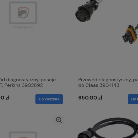
ód diagnostyczny, pasuje
Przewód diagnostyczny, p
T, Perkins 3902892
do Claas 3904143
0 zł
950,00 zł
Do koszyka
Do 