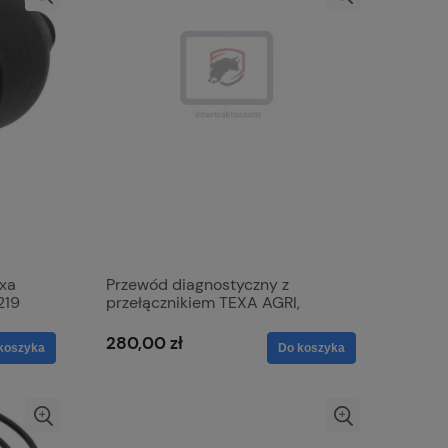
xa
Przewód diagnostyczny z
219
przełącznikiem TEXA AGRI,
pasuje do New Holland 3902211
280,00 zł
koszyka
Do koszyka