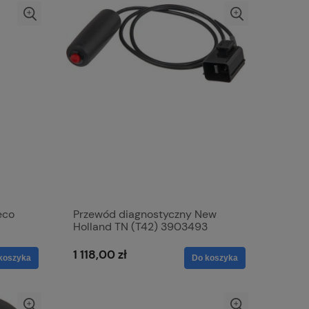
eco
Przewód diagnostyczny New
Holland TN (T42) 3903493
1 118,00 zł
koszyka
Do koszyka