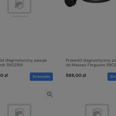
ód diagnostyczny, pasuje
Przewód diagnostyczny, p
ndt 3902189
do Massey Ferguson 390
0 zł
569,00 zł
Do koszyka
Do 