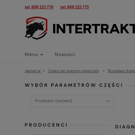
tel: 888 222 776
tel: 888 222 775
Menu
Nowości
Jesteś w:
»
Części do maszyn rolniczych
»
Rozpylacz końc
WYBÓR PARAMETRÓW CZĘŚCI
Producent: (wybierz)
PRODUCENCI
DIAG