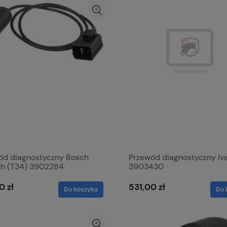
ód diagnostyczny Bosch
Przewód diagnostyczny Iv
th (T34) 3902284
3903430
0 zł
531,00 zł
Do koszyka
Do 