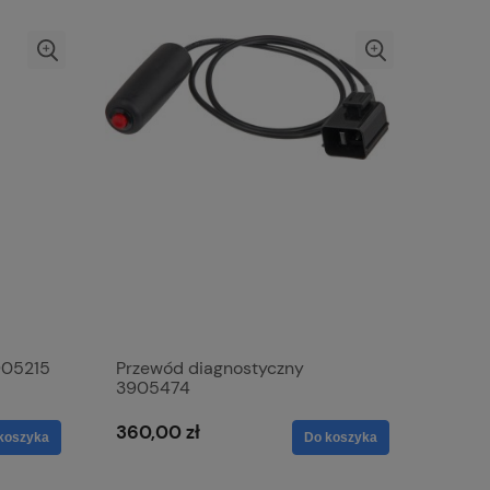
905215
Przewód diagnostyczny
3905474
360,00 zł
koszyka
Do koszyka