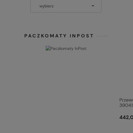
PACZKOMATY INPOST
Przew
3904
442,0