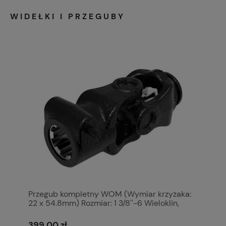
WIDEŁKI I PRZEGUBY
Przegub kompletny WOM (Wymiar krzyżaka:
22 x 54.8mm) Rozmiar: 1 3/8''-6 Wieloklin,
Profil: Cytryna, Rozmiar rury: 31 x 23.5 x 4mm,
Referencyjny: Ooa. S.6420
399,00 zł