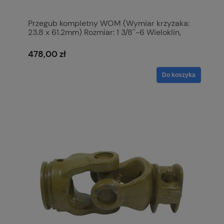
Przegub kompletny WOM (Wymiar krzyżaka:
23.8 x 61.2mm) Rozmiar: 1 3/8''-6 Wieloklin,
Profil: Cytryna, Rozmiar rury: 39 x 30 x 2.8mm,
Referencyjny: Oa. S.115389
478,00 zł
Do koszyka