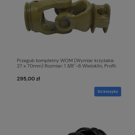
Przegub kompletny WOM (Wymiar krzyżaka:
27 x 70mm) Rozmiar: 1 3/8''-6 Wieloklin, Profil:
Cytryna, Rozmiar rury: 48 x 41 x 3mm,
Referencyjny: 1. S.6427
295,00 zł
Do koszyka