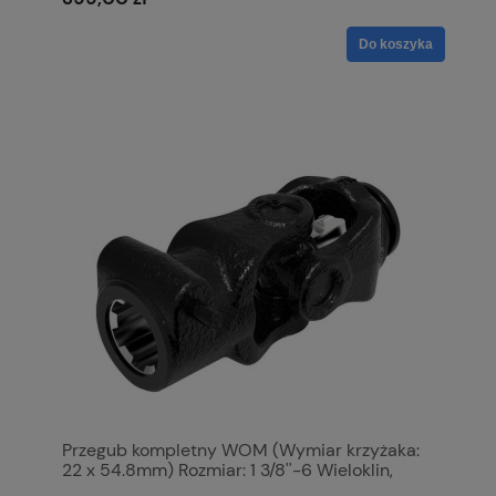
Do koszyka
Przegub kompletny WOM (Wymiar krzyżaka:
22 x 54.8mm) Rozmiar: 1 3/8''-6 Wieloklin,
Profil: Cytryna, Rozmiar rury: 39 x 30 x 2.8mm,