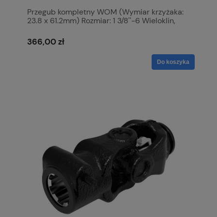
Przegub kompletny WOM (Wymiar krzyżaka:
23.8 x 61.2mm) Rozmiar: 1 3/8''-6 Wieloklin,
Profil: Cytryna, Rozmiar rury: 31 x 23.5 x 4mm,
Referencyjny: Ooa. S.115388
366,00 zł
Do koszyka