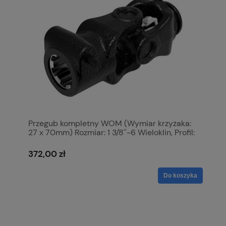
Przegub kompletny WOM (Wymiar krzyżaka:
27 x 70mm) Rozmiar: 1 3/8''-6 Wieloklin, Profil:
Trójkatny, Rozmiar rury: 43.5 x 43.5 x 3mm,
Referencyjny: 12508. S.6410
372,00 zł
Do koszyka