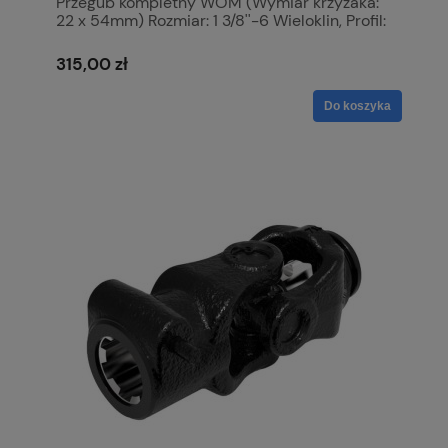
Przegub kompletny WOM (Wymiar krzyżaka:
22 x 54mm) Rozmiar: 1 3/8''-6 Wieloklin, Profil:
Trójkatny, Rozmiar rury: 32.5 x 32.5 x 2.6mm,
Referencyjny: 12503. S.6408
315,00 zł
Do koszyka