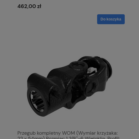
Referencyjny: Oa. S.6426
462,00 zł
Do koszyka
Przegub kompletny WOM (Wymiar krzyżaka:
22 x 54mm) Rozmiar: 1 3/8''-6 Wieloklin, Profil: