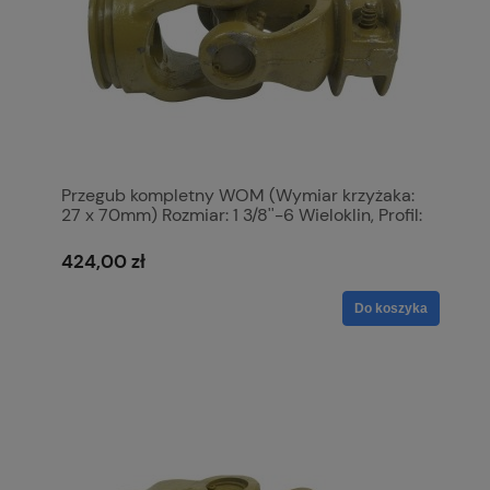
Przegub kompletny WOM (Wymiar krzyżaka:
27 x 70mm) Rozmiar: 1 3/8''-6 Wieloklin, Profil:
Cytryna, Rozmiar rury: 40 x 34.5 x 4mm,
Referencyjny: Ov. S.6421
424,00 zł
Do koszyka