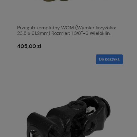
Przegub kompletny WOM (Wymiar krzyżaka:
23.8 x 61.2mm) Rozmiar: 1 3/8''-6 Wieloklin,
Profil: Cytryna, Rozmiar rury: 40 x 34.5 x 4mm,
Referencyjny: Ov. S.6423
405,00 zł
Do koszyka