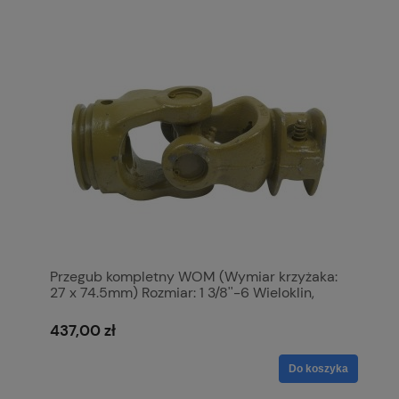
Przegub kompletny WOM (Wymiar krzyżaka:
27 x 74.5mm) Rozmiar: 1 3/8''-6 Wieloklin,
Profil: Cytryna, Rozmiar rury: 49 x 39.5 x
4.5mm, Referencyjny: 1b. S.6490
437,00 zł
Do koszyka