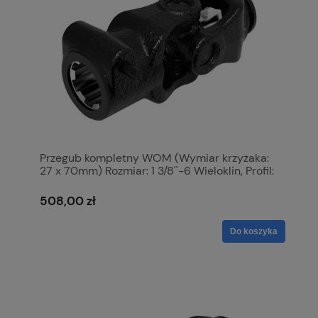
Przegub kompletny WOM (Wymiar krzyżaka:
27 x 70mm) Rozmiar: 1 3/8''-6 Wieloklin, Profil:
Trójkatny, Rozmiar rury: 36 x 36 x 3.4mm,
Referencyjny: 12505. S.6402
508,00 zł
Do koszyka