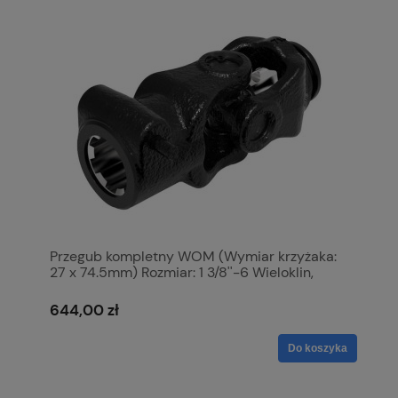
Przegub kompletny WOM (Wymiar krzyżaka:
27 x 74.5mm) Rozmiar: 1 3/8''-6 Wieloklin,
Profil: Cytryna, Rozmiar rury: 48 x 41 x 3mm,
Referencyjny: 1. S.6430
644,00 zł
Do koszyka