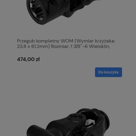
Przegub kompletny WOM (Wymiar krzyżaka:
23.8 x 61.2mm) Rozmiar: 1 3/8''-6 Wieloklin,
Profil: Trójkatny, Rozmiar rury: 29 x 29 x 4mm,
Referencyjny: 12504. S.6401
474,00 zł
Do koszyka