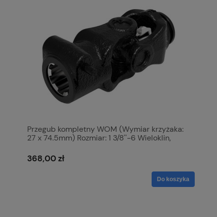
Przegub kompletny WOM (Wymiar krzyżaka:
27 x 74.5mm) Rozmiar: 1 3/8''-6 Wieloklin,
Profil: Cytryna, Rozmiar rury: 40 x 34.5 x 4mm,
Referencyjny: Ov. S.6424
368,00 zł
Do koszyka