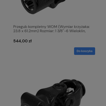
Przegub kompletny WOM (Wymiar krzyżaka:
23.8 x 61.2mm) Rozmiar: 1 3/8''-6 Wieloklin,
Profil: Cytryna, Rozmiar rury: 48 x 41 x 3mm,
Referencyjny: 1. S.6429
544,00 zł
Do koszyka