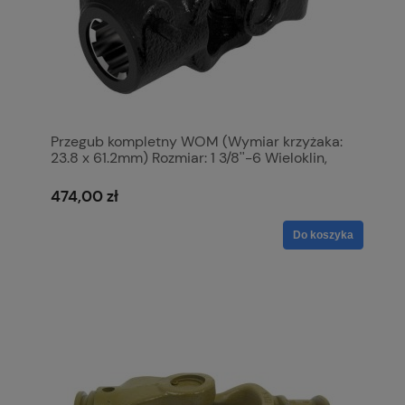
Przegub kompletny WOM (Wymiar krzyżaka:
23.8 x 61.2mm) Rozmiar: 1 3/8''-6 Wieloklin,
Profil: Trójkatny, Rozmiar rury: 36 x 36 x
3.4mm, Referencyjny: 12505. S.6409
474,00 zł
Do koszyka