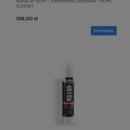
BondLoc B518 - Elastyczna Uszczelka - 50ml
S.24087
106,00 zł
Do koszyka