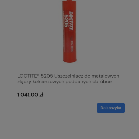
LOCTITE® 5205 Uszczelniacz do metalowych
złączy kołnierzowych poddanych obróbce
maszynowej - 300ml S.105340
1 041,00 zł
Do koszyka