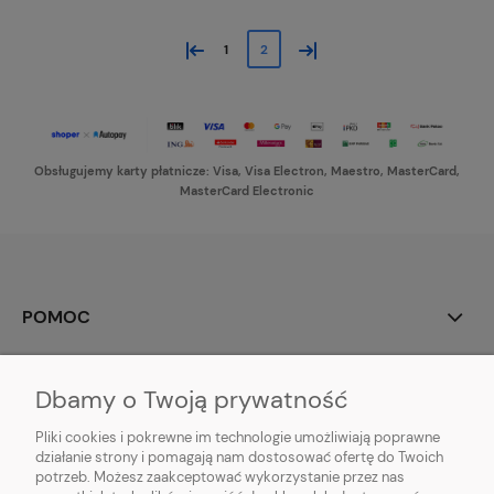
«
»
1
2
Obsługujemy karty płatnicze: Visa, Visa Electron, Maestro, MasterCard,
MasterCard Electronic
POMOC
MOJE KONTO
Dbamy o Twoją prywatność
PŁATNOŚCI I DOSTAWA
Pliki cookies i pokrewne im technologie umożliwiają poprawne
działanie strony i pomagają nam dostosować ofertę do Twoich
potrzeb. Możesz zaakceptować wykorzystanie przez nas
INFORMACJE