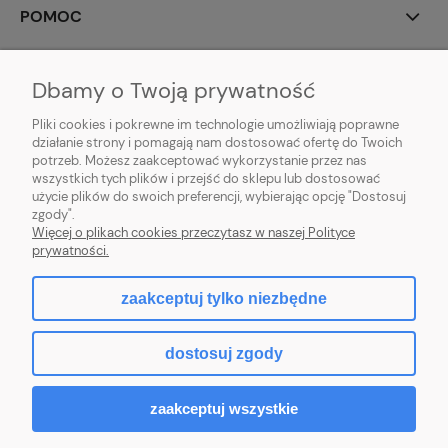
POMOC
MOJE KONTO
Dbamy o Twoją prywatność
PŁATNOŚCI I DOSTAWA
Pliki cookies i pokrewne im technologie umożliwiają poprawne
działanie strony i pomagają nam dostosować ofertę do Twoich
potrzeb. Możesz zaakceptować wykorzystanie przez nas
INFORMACJE
wszystkich tych plików i przejść do sklepu lub dostosować
użycie plików do swoich preferencji, wybierając opcję "Dostosuj
O NAS
zgody".
Więcej o plikach cookies przeczytasz w naszej Polityce
prywatności.
zaakceptuj tylko niezbędne
pokaż pełną wersję strony
dostosuj zgody
Sklep internetowy Shoper Premium
zaakceptuj wszystkie