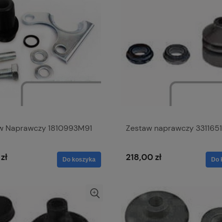
w Naprawczy 1810993M91
Zestaw naprawczy 331165
zł
218,00 zł
Do koszyka
Do 