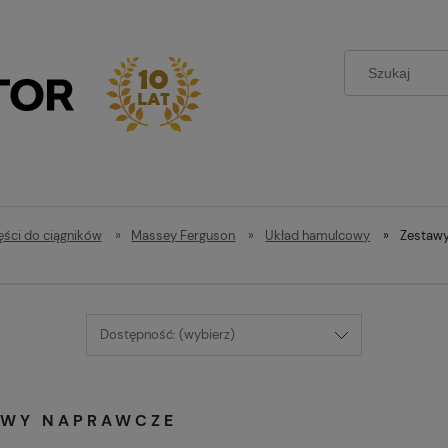
ęści do ciągników
»
Massey Ferguson
»
Układ hamulcowy
»
Zestaw
Dostępność: (wybierz)
AWY NAPRAWCZE