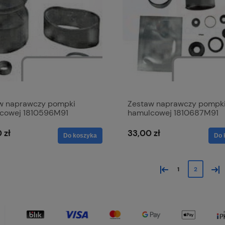
w naprawczy pompki
Zestaw naprawczy pompk
cowej 1810596M91
hamulcowej 1810687M91
 zł
33,00 zł
Do koszyka
Do 
«
»
1
2