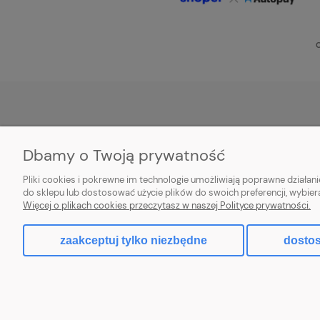
O
POMOC
MOJE KONTO
Dbamy o Twoją prywatność
Zwroty i reklamacje
Twoje zamówienia
Pliki cookies i pokrewne im technologie umożliwiają poprawne działa
Aplikacja
Ustawienia konta
do sklepu lub dostosować użycie plików do swoich preferencji, wybier
Więcej o plikach cookies przeczytasz w naszej Polityce prywatności.
Regulamin
Przechowalnia
zaakceptuj tylko niezbędne
dostos