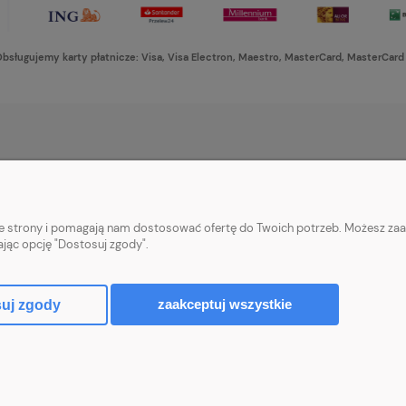
bsługujemy karty płatnicze: Visa, Visa Electron, Maestro, MasterCard, MasterCard
PŁATNOŚCI I DOSTAWA
INFORMACJE
Formy płatności
Ustawienia plikó
nie strony i pomagają nam dostosować ofertę do Twoich potrzeb. Możesz zaa
Czas i koszty dostawy
Polityka prywatn
ając opcję "Dostosuj zgody".
Czas realizacji zamówienia
zaakceptuj wszystkie
uj zgody
Sklep internetowy Shoper Premium