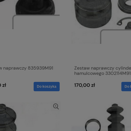
w naprawczy 835939M91
Zestaw naprawczy cylinde
hamulcowego 3302114M91
 zł
170,00 zł
Do koszyka
Do 