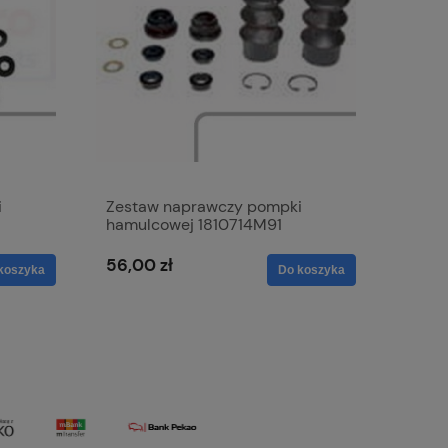
i
Zestaw naprawczy pompki
hamulcowej 1810714M91
56,00 zł
koszyka
Do koszyka