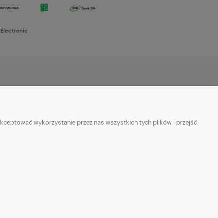
 Electronic
O NAS
w cookies
Kontakt i dane firmy
kceptować wykorzystanie przez nas wszystkich tych plików i przejść
ości
O firmie