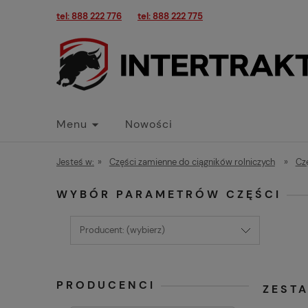
tel: 888 222 776
tel: 888 222 775
Menu
Nowości
Jesteś w:
»
Części zamienne do ciągników rolniczych
»
Cz
WYBÓR PARAMETRÓW CZĘŚCI
Producent: (wybierz)
PRODUCENCI
ZEST