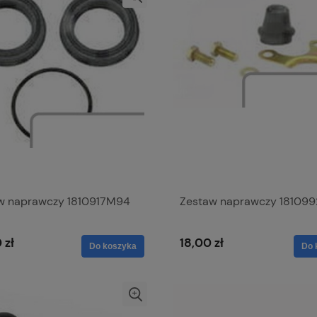
w naprawczy 1810917M94
Zestaw naprawczy 18109
 zł
18,00 zł
Do koszyka
Do 