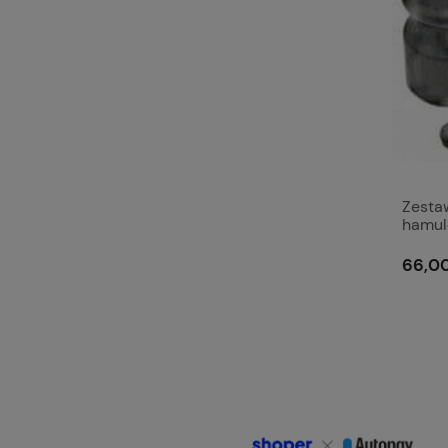
Zesta
hamul
66,00