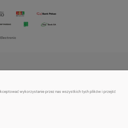
 Electronic
O NAS
w cookies
Kontakt i dane firmy
kceptować wykorzystanie przez nas wszystkich tych plików i przejść
ości
O firmie