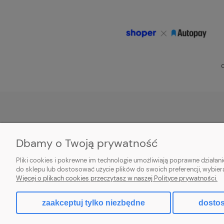
O
POMOC
MOJE KONTO
Dbamy o Twoją prywatność
Zwroty i reklamacje
Twoje zamówienia
Pliki cookies i pokrewne im technologie umożliwiają poprawne działa
Aplikacja
Ustawienia konta
do sklepu lub dostosować użycie plików do swoich preferencji, wybier
Więcej o plikach cookies przeczytasz w naszej Polityce prywatności.
Regulamin
Przechowalnia
zaakceptuj tylko niezbędne
dostos