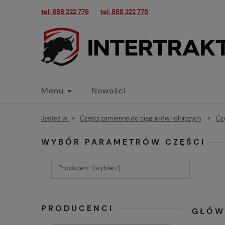
tel: 888 222 776
tel: 888 222 775
Menu
Nowości
Jesteś w:
»
Części zamienne do ciągników rolniczych
»
Cz
WYBÓR PARAMETRÓW CZĘŚCI
Producent: (wybierz)
PRODUCENCI
GŁÓW