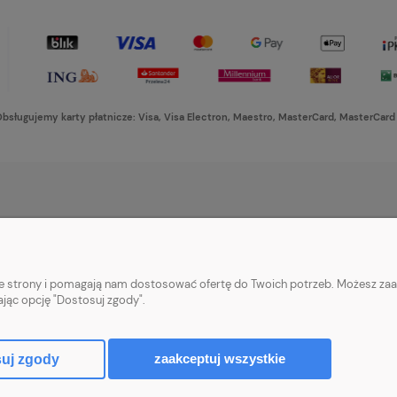
bsługujemy karty płatnicze: Visa, Visa Electron, Maestro, MasterCard, MasterCard
PŁATNOŚCI I DOSTAWA
INFORMACJE
Formy płatności
Ustawienia plikó
nie strony i pomagają nam dostosować ofertę do Twoich potrzeb. Możesz zaa
Czas i koszty dostawy
Polityka prywatn
ając opcję "Dostosuj zgody".
Czas realizacji zamówienia
zaakceptuj wszystkie
uj zgody
Sklep internetowy Shoper Premium