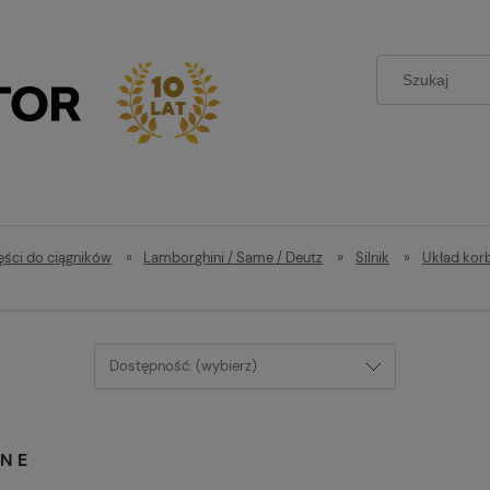
ęści do ciągników
»
Lamborghini / Same / Deutz
»
Silnik
»
Układ ko
Dostępność: (wybierz)
NE