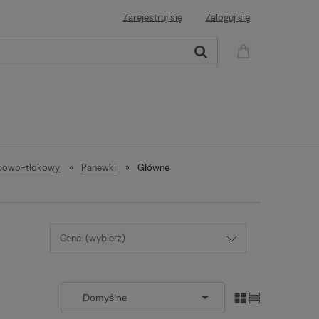
Zarejestruj się
Zaloguj się
rbowo-tłokowy
»
Panewki
»
Główne
Cena: (wybierz)