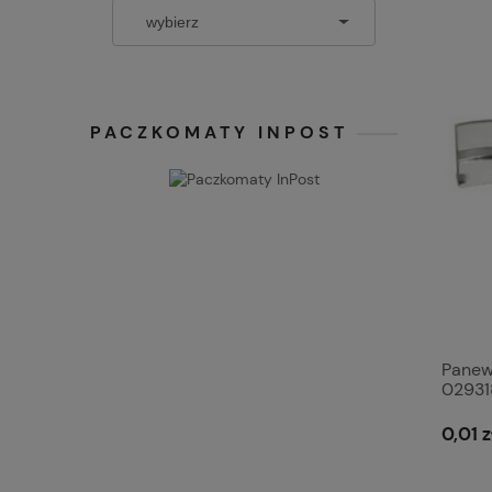
PACZKOMATY INPOST
Panew
02931
0,01 z