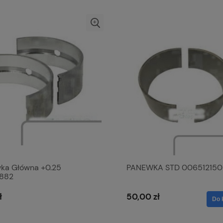
ka Główna +0.25
PANEWKA STD 006512150
882
ł
50,00 zł
Do 