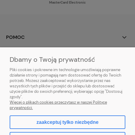
MasterCard Electronic
POMOC
MOJE KONTO
Dbamy o Twoją prywatność
PŁATNOŚCI I DOSTAWA
Pliki cookies i pokrewne im technologie umożliwiają poprawne
działanie strony i pomagają nam dostosować ofertę do Twoich
potrzeb. Możesz zaakceptować wykorzystanie przez nas
INFORMACJE
wszystkich tych plików i przejść do sklepu lub dostosować
użycie plików do swoich preferencji, wybierając opcję "Dostosuj
O NAS
zgody".
Więcej o plikach cookies przeczytasz w naszej Polityce
prywatności.
zaakceptuj tylko niezbędne
pokaż pełną wersję strony