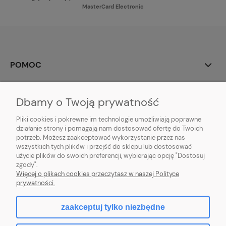
MasterCard Electronic
POMOC
MOJE KONTO
Dbamy o Twoją prywatność
PŁATNOŚCI I DOSTAWA
Pliki cookies i pokrewne im technologie umożliwiają poprawne
działanie strony i pomagają nam dostosować ofertę do Twoich
potrzeb. Możesz zaakceptować wykorzystanie przez nas
INFORMACJE
wszystkich tych plików i przejść do sklepu lub dostosować
użycie plików do swoich preferencji, wybierając opcję "Dostosuj
O NAS
zgody".
Więcej o plikach cookies przeczytasz w naszej Polityce
prywatności.
zaakceptuj tylko niezbędne
pokaż pełną wersję strony