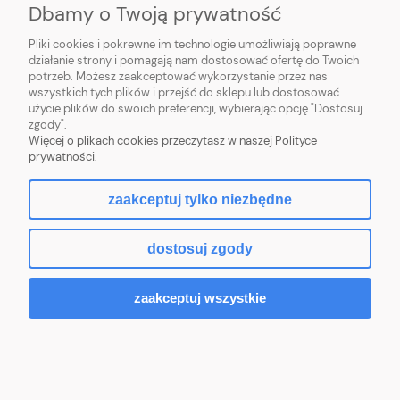
Dbamy o Twoją prywatność
PŁATNOŚCI I DOSTAWA
Pliki cookies i pokrewne im technologie umożliwiają poprawne
działanie strony i pomagają nam dostosować ofertę do Twoich
potrzeb. Możesz zaakceptować wykorzystanie przez nas
INFORMACJE
wszystkich tych plików i przejść do sklepu lub dostosować
użycie plików do swoich preferencji, wybierając opcję "Dostosuj
O NAS
zgody".
Więcej o plikach cookies przeczytasz w naszej Polityce
prywatności.
zaakceptuj tylko niezbędne
pokaż pełną wersję strony
dostosuj zgody
Sklep internetowy Shoper Premium
zaakceptuj wszystkie