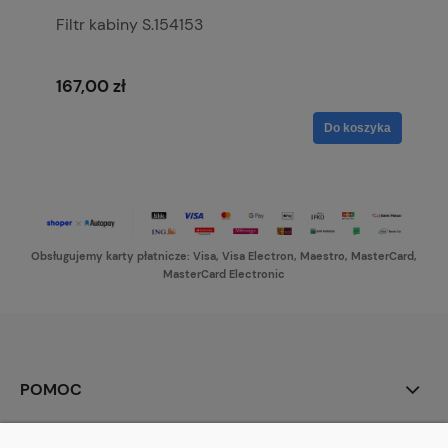
Filtr kabiny S.154153
167,00 zł
Do koszyka
Obsługujemy karty płatnicze: Visa, Visa Electron, Maestro, MasterCard,
MasterCard Electronic
POMOC
MOJE KONTO