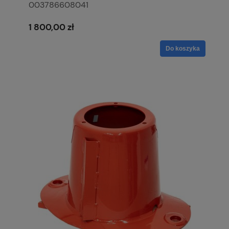
003786608041
1 800,00 zł
Do koszyka