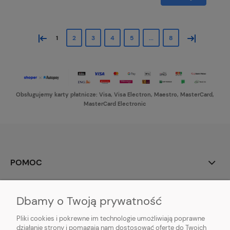
«
»
1
2
3
4
5
...
8
Obsługujemy karty płatnicze: Visa, Visa Electron, Maestro, MasterCard,
MasterCard Electronic
POMOC
MOJE KONTO
Dbamy o Twoją prywatność
PŁATNOŚCI I DOSTAWA
Pliki cookies i pokrewne im technologie umożliwiają poprawne
działanie strony i pomagają nam dostosować ofertę do Twoich