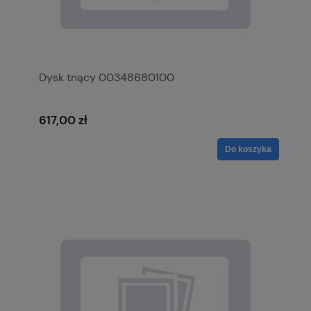
Dysk tnący 00348680100
617,00 zł
Do koszyka