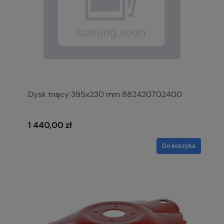
Dysk tnący 395x230 mm 882420702400
1 440,00 zł
Do koszyka