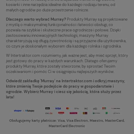
kosiarki i inne narzędzia idealne do każdego rodzaju terenu, od
małych ogrodów po duże przestrzenie rolnicze.
Dlaczego warto wybrać Murray?
Produkty Murray są projektowane
z myślą o maksymalnej funkcjonalności i łatwości obsługi, co
pozwala na szybkie i skuteczne prace ogrodnicze i polowe. Dzięki
zastosowaniu innowacyjnych technologii, maszyny Murray
charakteryzują się długą żywotnością i są przyjazne dla użytkownika,
co czyni je doskonałym wyborem dla każdego rolnika i ogrodnika.
W Intertraktor.com rozumiemy, jak ważne jest, aby mieć sprzęt, który
jest gotowy do pracy w każdych warunkach. Dlatego oferujemy
produkty Murray, które zostały stworzone, by sprostać Twoim
oczekiwaniom i pomóc Ci w osiągnięciu najlepszych wyników.
Odwiedź zakładkę 'Murray' na Intertraktor.com i odkryj maszyny,
które zmienią Twoje podejście do pracy w gospodarstwie i
ogrodzie. Wybierz Murray i ciesz się jakością, która służy przez
lata!
Obsługujemy karty płatnicze: Visa, Visa Electron, Maestro, MasterCard,
MasterCard Electronic