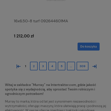
16x6.50-8 turf 092644601MA
1 212,00 zł
Do koszyka
«
»
1
2
3
4
5
...
309
Witaj w zakładce "Murray" na Intertraktor.com, gdzie jakość
spotyka się z wydajnością, aby sprostać Twoim rolniczym i
ogrodniczym potrzebom!
Murray to marka, która od lat jest synonimem niezawodności i
wytrzymałości, oferując maszyny, które ułatwiają pracę i podnoszą jej
efektywność. W naszej ofercie znajdziesz traktorki ogrodowe,