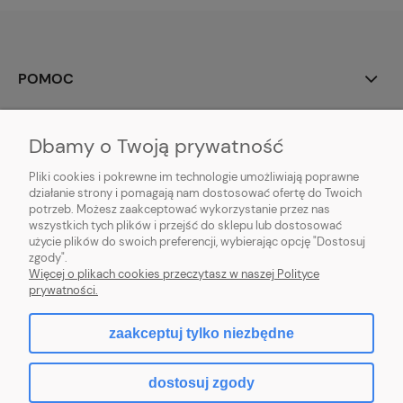
POMOC
MOJE KONTO
Dbamy o Twoją prywatność
PŁATNOŚCI I DOSTAWA
Pliki cookies i pokrewne im technologie umożliwiają poprawne
działanie strony i pomagają nam dostosować ofertę do Twoich
potrzeb. Możesz zaakceptować wykorzystanie przez nas
INFORMACJE
wszystkich tych plików i przejść do sklepu lub dostosować
użycie plików do swoich preferencji, wybierając opcję "Dostosuj
O NAS
zgody".
Więcej o plikach cookies przeczytasz w naszej Polityce
prywatności.
zaakceptuj tylko niezbędne
pokaż pełną wersję strony
dostosuj zgody