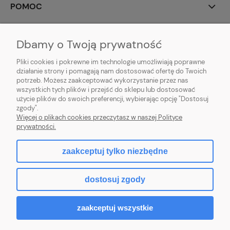
POMOC
MOJE KONTO
Dbamy o Twoją prywatność
PŁATNOŚCI I DOSTAWA
Pliki cookies i pokrewne im technologie umożliwiają poprawne
działanie strony i pomagają nam dostosować ofertę do Twoich
potrzeb. Możesz zaakceptować wykorzystanie przez nas
INFORMACJE
wszystkich tych plików i przejść do sklepu lub dostosować
użycie plików do swoich preferencji, wybierając opcję "Dostosuj
O NAS
zgody".
Więcej o plikach cookies przeczytasz w naszej Polityce
prywatności.
zaakceptuj tylko niezbędne
pokaż pełną wersję strony
dostosuj zgody
Sklep internetowy Shoper Premium
zaakceptuj wszystkie