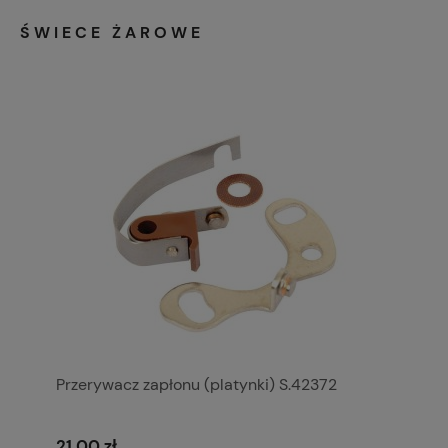
ŚWIECE ŻAROWE
Przerywacz zapłonu (platynki) S.42372
21,00 zł