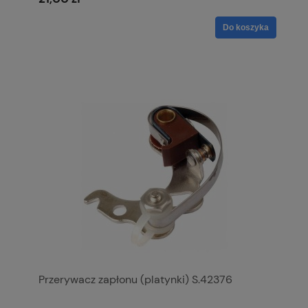
Do koszyka
Przerywacz zapłonu (platynki) S.42376