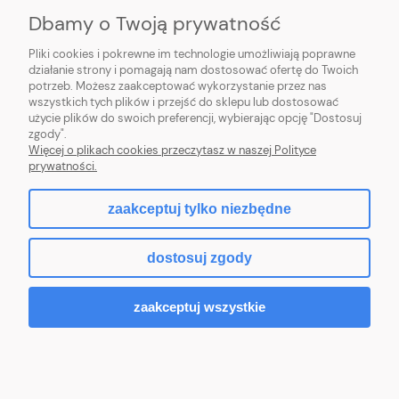
MOJE KONTO
Dbamy o Twoją prywatność
PŁATNOŚCI I DOSTAWA
Pliki cookies i pokrewne im technologie umożliwiają poprawne
działanie strony i pomagają nam dostosować ofertę do Twoich
potrzeb. Możesz zaakceptować wykorzystanie przez nas
INFORMACJE
wszystkich tych plików i przejść do sklepu lub dostosować
użycie plików do swoich preferencji, wybierając opcję "Dostosuj
O NAS
zgody".
Więcej o plikach cookies przeczytasz w naszej Polityce
prywatności.
zaakceptuj tylko niezbędne
pokaż pełną wersję strony
dostosuj zgody
Sklep internetowy Shoper Premium
zaakceptuj wszystkie