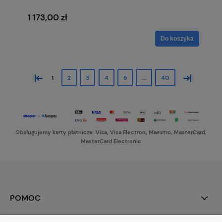
1 173,00 zł
Do koszyka
«
»
1
2
3
4
5
...
40
Obsługujemy karty płatnicze: Visa, Visa Electron, Maestro, MasterCard,
MasterCard Electronic
POMOC