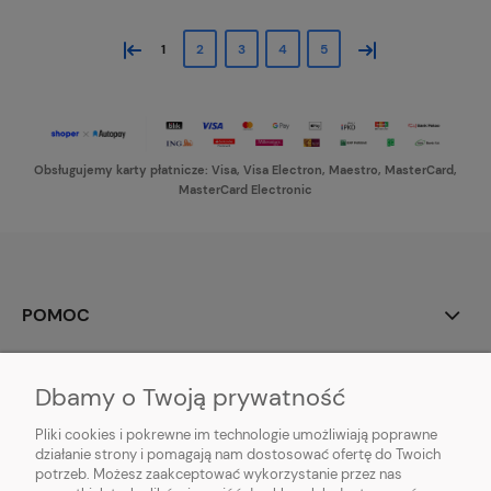
«
»
1
2
3
4
5
Obsługujemy karty płatnicze: Visa, Visa Electron, Maestro, MasterCard,
MasterCard Electronic
POMOC
MOJE KONTO
Dbamy o Twoją prywatność
PŁATNOŚCI I DOSTAWA
Pliki cookies i pokrewne im technologie umożliwiają poprawne
działanie strony i pomagają nam dostosować ofertę do Twoich
potrzeb. Możesz zaakceptować wykorzystanie przez nas
INFORMACJE