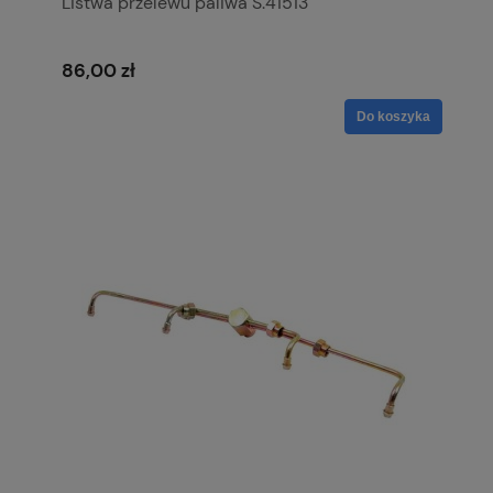
Listwa przelewu paliwa S.41513
86,00 zł
Do koszyka