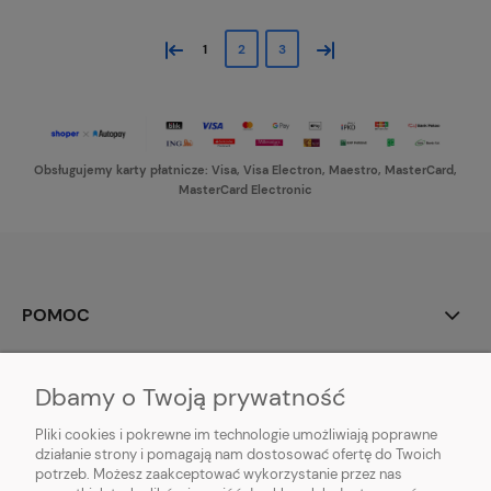
«
»
1
2
3
Obsługujemy karty płatnicze: Visa, Visa Electron, Maestro, MasterCard,
MasterCard Electronic
POMOC
MOJE KONTO
Dbamy o Twoją prywatność
PŁATNOŚCI I DOSTAWA
Pliki cookies i pokrewne im technologie umożliwiają poprawne
działanie strony i pomagają nam dostosować ofertę do Twoich
potrzeb. Możesz zaakceptować wykorzystanie przez nas
INFORMACJE