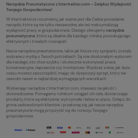
Narzędzia Pneumatyczne z Intertraktor.com – Zwiększ Wydajność
Twojego Gospodarstwa!
W Intertraktorze rozumiemy, jak ważne jest dla Ciebie posiadanie
narzędzi, które są nie tylko niezawodne, ale też maksymalizują
wydajność pracy w gospodarstwie. Dlatego oferujemy
narzędzia
pneumatyczne
, które są idealne dla każdego rolnika, poszukującego
efektywnych i trwałych rozwiązań.
Nasze narzędzia pneumatyczne, takie jak klucze czy sprężarki, zostały
wybrane z myślą o Twoich potrzebach. Są one doskonałym wyborem
dla każdego, kto chce szybko i skutecznie wykonywać prace
konserwacyjne, naprawcze czy montażowe. Wyobraź sobie, jak dużo
czasu możesz zaoszczędzić, mając do dyspozycji sprzęt, który nie
zawodzi nawet w najbardziej wymagających warunkach.
Wybierając narzędzia z Intertraktor.com, stawiasz na jakość i
doświadczenie. Pomagamy rolnikom osiągać ich cele, dostarczając
produkty, które są efektywne, wytrzymałe i łatwe w użyciu. Dołącz do
grona zadowolonych klientów i przekonaj się, jak nasze narzędzia
pneumatyczne mogą przyczynić się do rozwoju Twojego
gospodarstwa