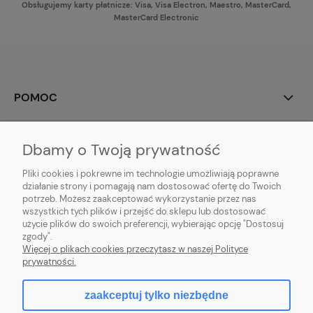
Obsługujemy karty płatnicze: Visa, Visa Electron, Maestro, MasterCard,
MasterCard Electronic
POMOC
MOJE KONTO
Dbamy o Twoją prywatność
PŁATNOŚCI I DOSTAWA
Pliki cookies i pokrewne im technologie umożliwiają poprawne
działanie strony i pomagają nam dostosować ofertę do Twoich
potrzeb. Możesz zaakceptować wykorzystanie przez nas
INFORMACJE
wszystkich tych plików i przejść do sklepu lub dostosować
użycie plików do swoich preferencji, wybierając opcję "Dostosuj
O NAS
zgody".
Więcej o plikach cookies przeczytasz w naszej Polityce
prywatności.
zaakceptuj tylko niezbędne
pokaż pełną wersję strony