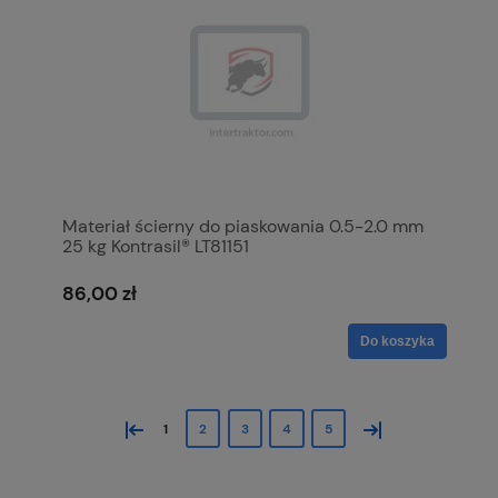
Materiał ścierny do piaskowania 0.5-2.0 mm
25 kg Kontrasil® LT81151
86,00 zł
Do koszyka
«
»
1
2
3
4
5