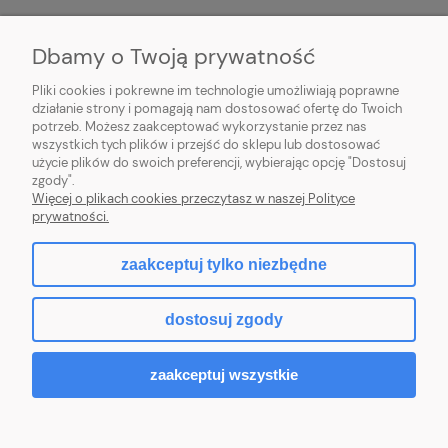
MOJE KONTO
Dbamy o Twoją prywatność
PŁATNOŚCI I DOSTAWA
Pliki cookies i pokrewne im technologie umożliwiają poprawne
działanie strony i pomagają nam dostosować ofertę do Twoich
potrzeb. Możesz zaakceptować wykorzystanie przez nas
INFORMACJE
wszystkich tych plików i przejść do sklepu lub dostosować
użycie plików do swoich preferencji, wybierając opcję "Dostosuj
O NAS
zgody".
Więcej o plikach cookies przeczytasz w naszej Polityce
prywatności.
zaakceptuj tylko niezbędne
pokaż pełną wersję strony
dostosuj zgody
Sklep internetowy Shoper Premium
zaakceptuj wszystkie