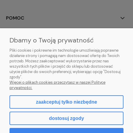
POMOC
MOJE KONTO
Dbamy o Twoją prywatność
PŁATNOŚCI I DOSTAWA
Pliki cookies i pokrewne im technologie umożliwiają poprawne
działanie strony i pomagają nam dostosować ofertę do Twoich
potrzeb. Możesz zaakceptować wykorzystanie przez nas
INFORMACJE
wszystkich tych plików i przejść do sklepu lub dostosować
użycie plików do swoich preferencji, wybierając opcję "Dostosuj
O NAS
zgody".
Więcej o plikach cookies przeczytasz w naszej Polityce
prywatności.
zaakceptuj tylko niezbędne
pokaż pełną wersję strony
dostosuj zgody
Sklep internetowy Shoper Premium