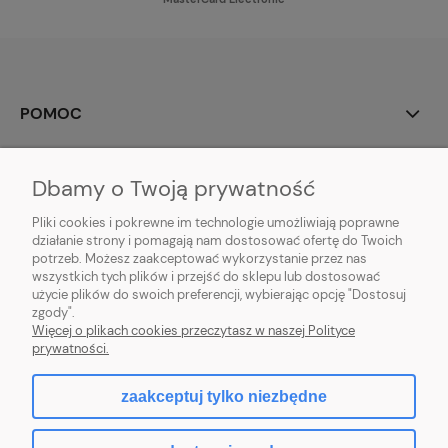
POMOC
MOJE KONTO
Dbamy o Twoją prywatność
PŁATNOŚCI I DOSTAWA
Pliki cookies i pokrewne im technologie umożliwiają poprawne
działanie strony i pomagają nam dostosować ofertę do Twoich
potrzeb. Możesz zaakceptować wykorzystanie przez nas
INFORMACJE
wszystkich tych plików i przejść do sklepu lub dostosować
użycie plików do swoich preferencji, wybierając opcję "Dostosuj
O NAS
zgody".
Więcej o plikach cookies przeczytasz w naszej Polityce
prywatności.
zaakceptuj tylko niezbędne
pokaż pełną wersję strony