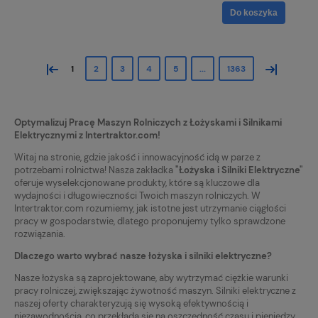
Do koszyka
«
»
1
2
3
4
5
...
1363
Optymalizuj Pracę Maszyn Rolniczych z Łożyskami i Silnikami
Elektrycznymi z Intertraktor.com!
Witaj na stronie, gdzie jakość i innowacyjność idą w parze z
potrzebami rolnictwa! Nasza zakładka
"Łożyska i Silniki Elektryczne"
oferuje wyselekcjonowane produkty, które są kluczowe dla
wydajności i długowieczności Twoich maszyn rolniczych. W
Intertraktor.com rozumiemy, jak istotne jest utrzymanie ciągłości
pracy w gospodarstwie, dlatego proponujemy tylko sprawdzone
rozwiązania.
Dlaczego warto wybrać nasze łożyska i silniki elektryczne?
Nasze łożyska są zaprojektowane, aby wytrzymać ciężkie warunki
pracy rolniczej, zwiększając żywotność maszyn. Silniki elektryczne z
naszej oferty charakteryzują się wysoką efektywnością i
niezawodnością, co przekłada się na oszczędność czasu i pieniędzy.