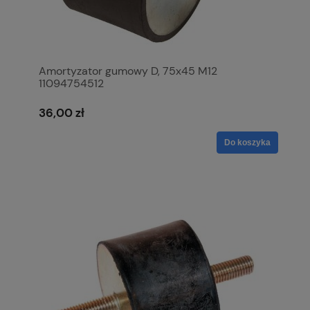
Amortyzator gumowy D, 75x45 M12
11094754512
36,00 zł
Do koszyka