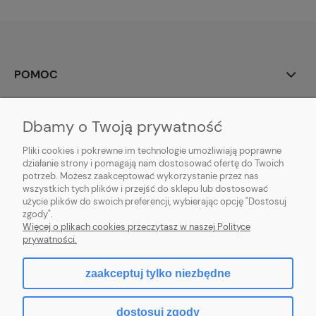
POMOC
MOJE KONTO
Dbamy o Twoją prywatność
PŁATNOŚCI I DOSTAWA
Pliki cookies i pokrewne im technologie umożliwiają poprawne
działanie strony i pomagają nam dostosować ofertę do Twoich
potrzeb. Możesz zaakceptować wykorzystanie przez nas
INFORMACJE
wszystkich tych plików i przejść do sklepu lub dostosować
użycie plików do swoich preferencji, wybierając opcję "Dostosuj
O NAS
zgody".
Więcej o plikach cookies przeczytasz w naszej Polityce
prywatności.
zaakceptuj tylko niezbędne
pokaż pełną wersję strony
dostosuj zgody