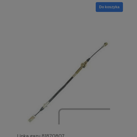
Do koszyka
Linka gazu 81870807