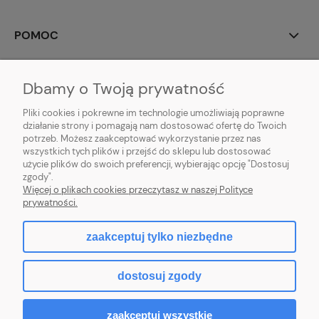
POMOC
MOJE KONTO
Dbamy o Twoją prywatność
PŁATNOŚCI I DOSTAWA
Pliki cookies i pokrewne im technologie umożliwiają poprawne
działanie strony i pomagają nam dostosować ofertę do Twoich
potrzeb. Możesz zaakceptować wykorzystanie przez nas
INFORMACJE
wszystkich tych plików i przejść do sklepu lub dostosować
użycie plików do swoich preferencji, wybierając opcję "Dostosuj
O NAS
zgody".
Więcej o plikach cookies przeczytasz w naszej Polityce
prywatności.
zaakceptuj tylko niezbędne
pokaż pełną wersję strony
dostosuj zgody
Sklep internetowy Shoper Premium
zaakceptuj wszystkie