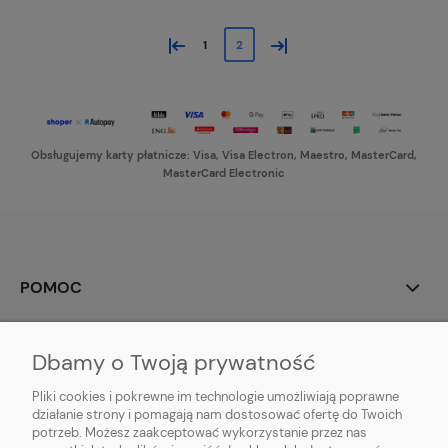
«
»
1
2
Obsługujemy karty płatnicze: Visa, Visa Electron, Maestro, MasterCard,
MasterCard Electronic
POMOC
MOJE KONTO
Dbamy o Twoją prywatność
PŁATNOŚCI I DOSTAWA
Pliki cookies i pokrewne im technologie umożliwiają poprawne
działanie strony i pomagają nam dostosować ofertę do Twoich
potrzeb. Możesz zaakceptować wykorzystanie przez nas
INFORMACJE