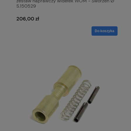
zestaw naprawczy widełek WOM - Sworzeń Ø
S.150529
206,00 zł
Do koszyka