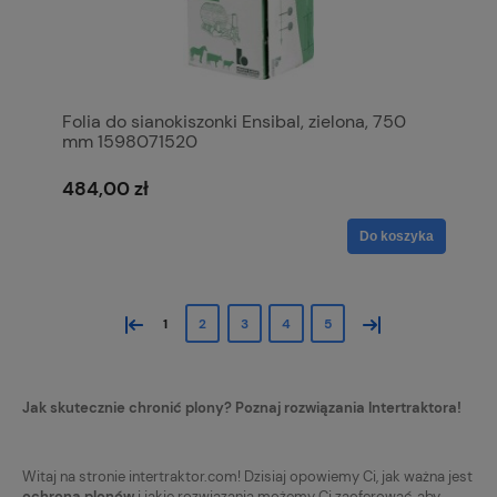
Folia do sianokiszonki Ensibal, zielona, 750
mm 1598071520
484,00 zł
Do koszyka
«
»
1
2
3
4
5
Jak skutecznie chronić plony? Poznaj rozwiązania Intertraktora!
Witaj na stronie intertraktor.com! Dzisiaj opowiemy Ci, jak ważna jest
ochrona plonów
i jakie rozwiązania możemy Ci zaoferować, aby