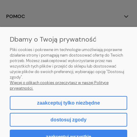
POMOC
MOJE KONTO
Dbamy o Twoją prywatność
PŁATNOŚCI I DOSTAWA
Pliki cookies i pokrewne im technologie umożliwiają poprawne
działanie strony i pomagają nam dostosować ofertę do Twoich
potrzeb. Możesz zaakceptować wykorzystanie przez nas
INFORMACJE
wszystkich tych plików i przejść do sklepu lub dostosować
użycie plików do swoich preferencji, wybierając opcję "Dostosuj
O NAS
zgody".
Więcej o plikach cookies przeczytasz w naszej Polityce
prywatności.
zaakceptuj tylko niezbędne
pokaż pełną wersję strony
dostosuj zgody
Sklep internetowy Shoper Premium
zaakceptuj wszystkie