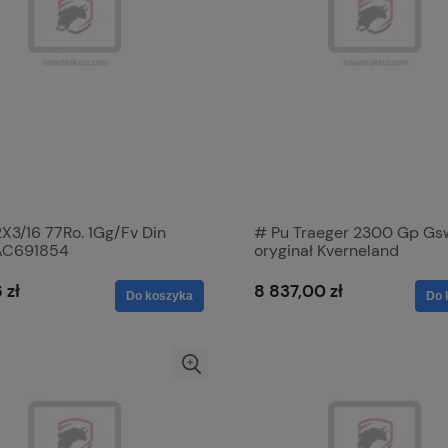
2X3/16 77Ro. 1Gg/Fv Din
# Pu Traeger 2300 Gp Gs
AC691854
oryginał Kverneland
VF1665672686
 zł
8 837,00 zł
Do koszyka
Do 