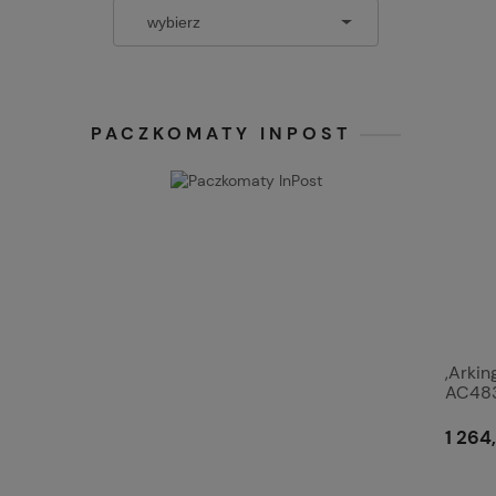
PACZKOMATY INPOST
,Arki
AC48
1 264,