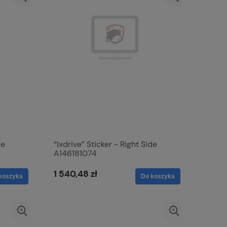
de
“Ixdrive” Sticker - Right Side
A146181074
1 540,48 zł
koszyka
Do koszyka