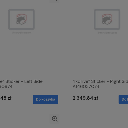
ve” Sticker - Left Side
“Ixdrive” Sticker - Right Si
80974
A146037074
,48 zł
2 349,84 zł
Do koszyka
Do 