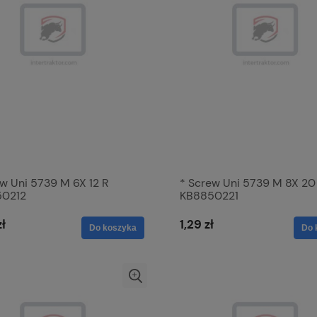
w Uni 5739 M 6X 12 R
* Screw Uni 5739 M 8X 20
50212
KB8850221
zł
1,29 zł
Do koszyka
Do 