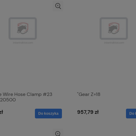
e Wire Hose Clamp #23
"Gear Z=18
220500
zł
957,79 zł
Do koszyka
Do 