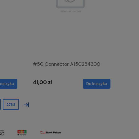
#50 Connector A150284300
41,00 zł
koszyka
Do koszyka
»
2783