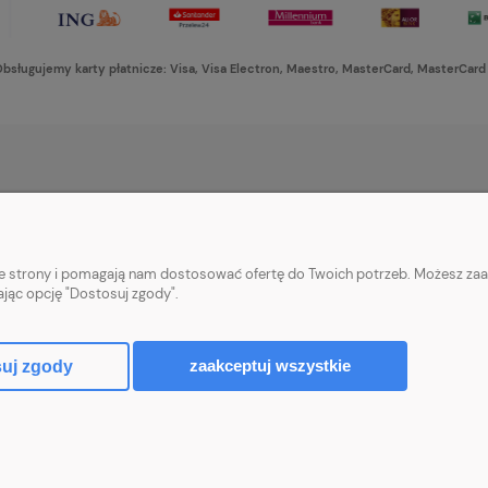
bsługujemy karty płatnicze: Visa, Visa Electron, Maestro, MasterCard, MasterCard
PŁATNOŚCI I DOSTAWA
INFORMACJE
Formy płatności
Ustawienia plikó
nie strony i pomagają nam dostosować ofertę do Twoich potrzeb. Możesz zaa
Czas i koszty dostawy
Polityka prywatn
ając opcję "Dostosuj zgody".
Czas realizacji zamówienia
zaakceptuj wszystkie
uj zgody
Sklep internetowy Shoper Premium