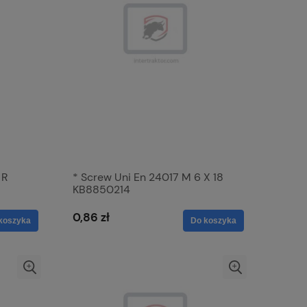
 R
* Screw Uni En 24017 M 6 X 18
KB8850214
0,86 zł
koszyka
Do koszyka