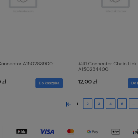
onnector A150283900
#41 Connector Chain Link
A150284400
 zł
12,00 zł
Do koszyka
Do 
«
1
2
3
4
5
...