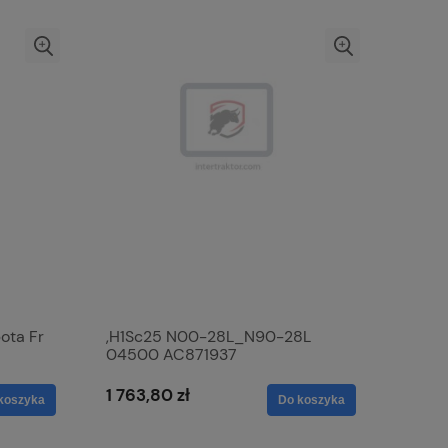
ota Fr
,H1Sc25 N00-28L_N90-28L
04500 AC871937
1 763,80 zł
koszyka
Do koszyka