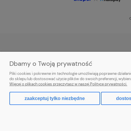
O
POMOC
MOJE KONTO
Dbamy o Twoją prywatność
Zwroty i reklamacje
Twoje zamówienia
Pliki cookies i pokrewne im technologie umożliwiają poprawne działa
Aplikacja
Ustawienia konta
do sklepu lub dostosować użycie plików do swoich preferencji, wybier
Więcej o plikach cookies przeczytasz w naszej Polityce prywatności.
Regulamin
Przechowalnia
zaakceptuj tylko niezbędne
dostos