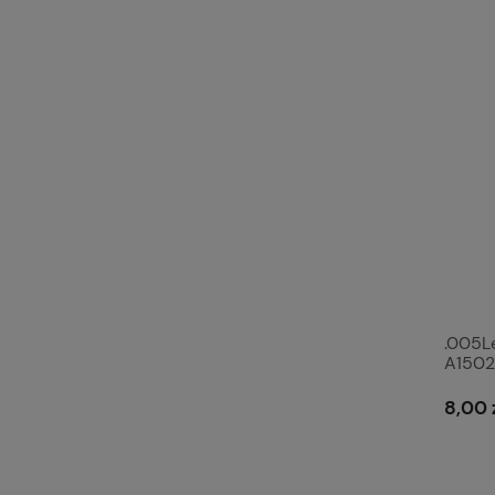
.005L
A150
8,00 