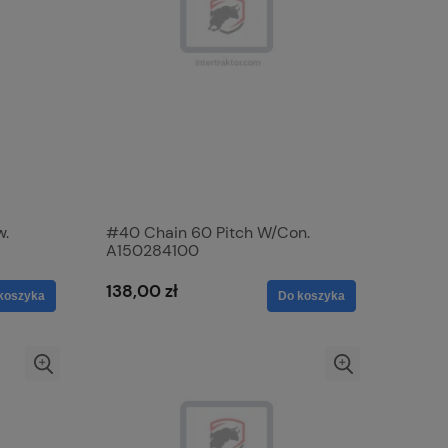
w.
#40 Chain 60 Pitch W/Con.
A150284100
138,00 zł
koszyka
Do koszyka