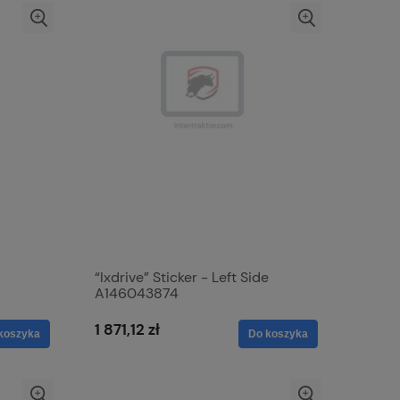
“Ixdrive” Sticker - Left Side
A146043874
1 871,12 zł
koszyka
Do koszyka