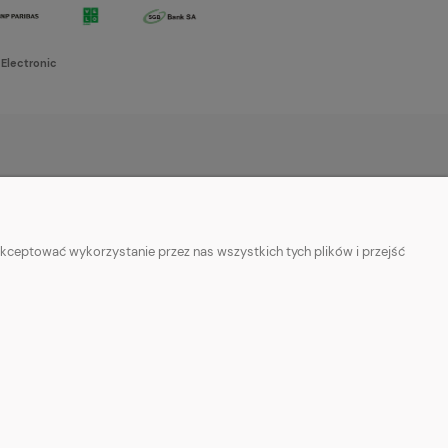
 Electronic
O NAS
w cookies
Kontakt i dane firmy
kceptować wykorzystanie przez nas wszystkich tych plików i przejść
ości
O firmie