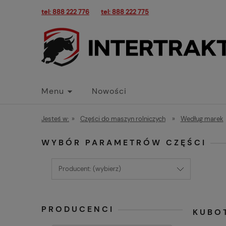
tel: 888 222 776
tel: 888 222 775
Menu
Nowości
Jesteś w:
»
Części do maszyn rolniczych
»
Według marek
WYBÓR PARAMETRÓW CZĘŚCI
Producent: (wybierz)
PRODUCENCI
KUBO