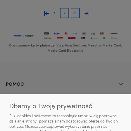
«
»
1
2
3
Obsługujemy karty płatnicze: Visa, Visa Electron, Maestro, MasterCard,
MasterCard Electronic
POMOC
MOJE KONTO
Dbamy o Twoją prywatność
PŁATNOŚCI I DOSTAWA
Pliki cookies i pokrewne im technologie umożliwiają poprawne
działanie strony i pomagają nam dostosować ofertę do Twoich
potrzeb. Możesz zaakceptować wykorzystanie przez nas
INFORMACJE