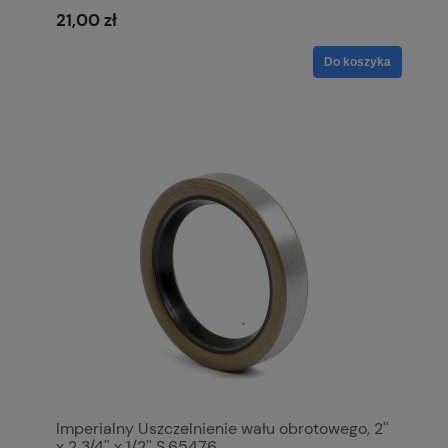
21,00 zł
Do koszyka
Imperialny Uszczelnienie wału obrotowego, 2''
x 2 3/4'' x 1/2'' S.65476