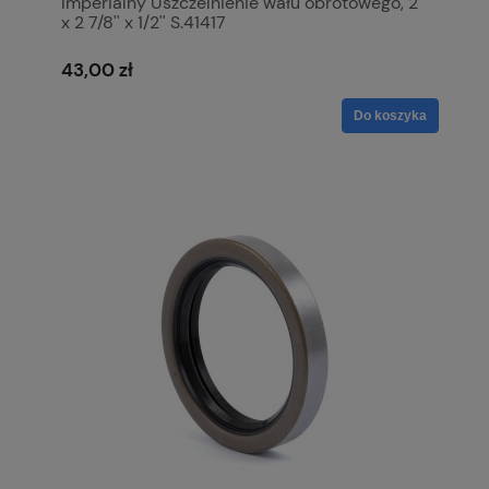
Imperialny Uszczelnienie wału obrotowego, 2''
x 2 7/8'' x 1/2'' S.41417
43,00 zł
Do koszyka