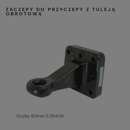
ZACZEPY DO PRZYCZEPY Z TULEJĄ
OBROTOWĄ
Oczko 40mm S.39406