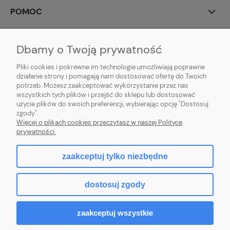
POMOC
MOJE KONTO
Dbamy o Twoją prywatność
PŁATNOŚCI I DOSTAWA
Pliki cookies i pokrewne im technologie umożliwiają poprawne
działanie strony i pomagają nam dostosować ofertę do Twoich
potrzeb. Możesz zaakceptować wykorzystanie przez nas
INFORMACJE
wszystkich tych plików i przejść do sklepu lub dostosować
użycie plików do swoich preferencji, wybierając opcję "Dostosuj
O NAS
zgody".
Więcej o plikach cookies przeczytasz w naszej Polityce
prywatności.
zaakceptuj tylko niezbędne
pokaż pełną wersję strony
dostosuj zgody
Sklep internetowy Shoper Premium
zaakceptuj wszystkie