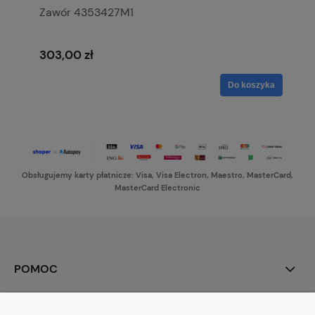
Zawór 4353427M1
303,00 zł
Do koszyka
Obsługujemy karty płatnicze: Visa, Visa Electron, Maestro, MasterCard,
MasterCard Electronic
POMOC
MOJE KONTO