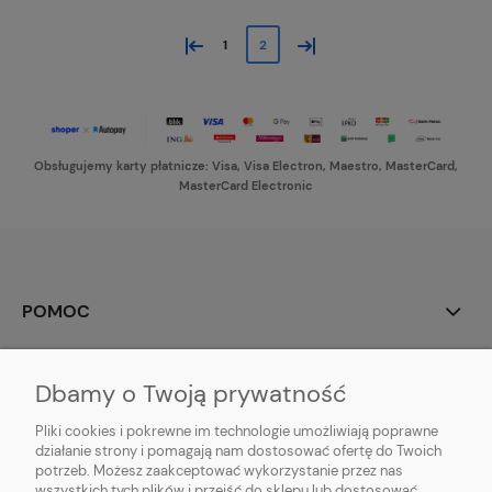
«
»
1
2
Obsługujemy karty płatnicze: Visa, Visa Electron, Maestro, MasterCard,
MasterCard Electronic
POMOC
MOJE KONTO
Dbamy o Twoją prywatność
PŁATNOŚCI I DOSTAWA
Pliki cookies i pokrewne im technologie umożliwiają poprawne
działanie strony i pomagają nam dostosować ofertę do Twoich
potrzeb. Możesz zaakceptować wykorzystanie przez nas
INFORMACJE
wszystkich tych plików i przejść do sklepu lub dostosować