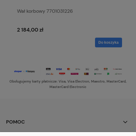
Wał korbowy 7701031226
2 184,00 zł
Do koszyka
Obsługujemy karty płatnicze: Visa, Visa Electron, Maestro, MasterCard,
MasterCard Electronic
POMOC