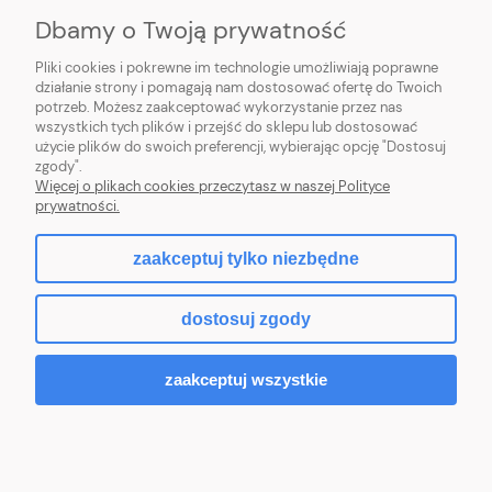
MOJE KONTO
Dbamy o Twoją prywatność
PŁATNOŚCI I DOSTAWA
Pliki cookies i pokrewne im technologie umożliwiają poprawne
działanie strony i pomagają nam dostosować ofertę do Twoich
potrzeb. Możesz zaakceptować wykorzystanie przez nas
INFORMACJE
wszystkich tych plików i przejść do sklepu lub dostosować
użycie plików do swoich preferencji, wybierając opcję "Dostosuj
O NAS
zgody".
Więcej o plikach cookies przeczytasz w naszej Polityce
prywatności.
zaakceptuj tylko niezbędne
pokaż pełną wersję strony
dostosuj zgody
Sklep internetowy Shoper Premium
zaakceptuj wszystkie