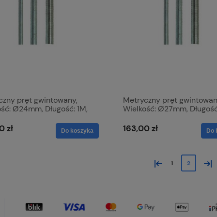
czny pręt gwintowany,
Metryczny pręt gwintowan
ość: Ø24mm, Długość: 1M,
Wielkość: Ø27mm, Długość
ymałość na rozciąganie:
Wytrzymałość na rozciąga
.8175
8.8. S.51999
0 zł
163,00 zł
Do koszyka
Do 
«
»
1
2