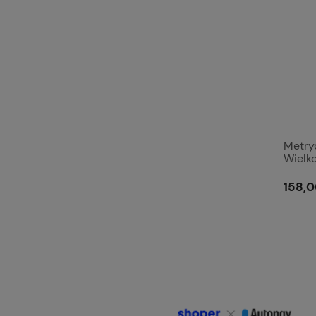
Metry
Wielk
Wytrz
8.8. S
158,0