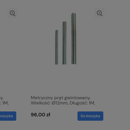
y,
Metryczny pręt gwintowany,
 1M,
Wielkość: Ø12mm, Długość: 1M,
nie:
Wytrzymałość na rozciąganie:
4.6. S.51888
96,00 zł
koszyka
Do koszyka