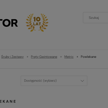
Śruby i Zestawy
»
Pręty Gwintowane
»
Metric
»
Powlekane
Dostępność: (wybierz)
EKANE