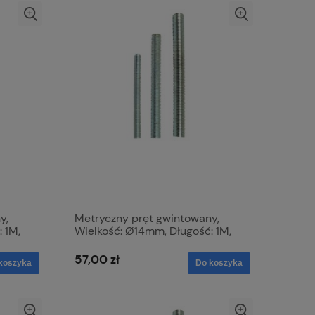
y,
Metryczny pręt gwintowany,
 1M,
Wielkość: Ø14mm, Długość: 1M,
nie:
Wytrzymałość na rozciąganie:
8.8. S.8170
57,00 zł
koszyka
Do koszyka