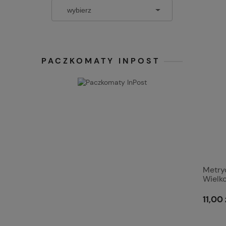
PACZKOMATY INPOST
Metry
Wielk
Wytrz
4.6. S
11,00 