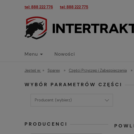
tel: 888 222 776
tel: 888 222 775
Menu
Nowości
Jesteś w:
»
Sparex
»
Części Przyczep i Zabezpieczenia
»
WYBÓR PARAMETRÓW CZĘŚCI
Producent: (wybierz)
PRODUCENCI
POWL