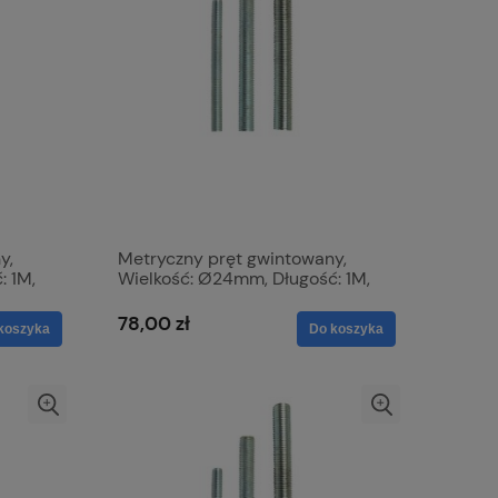
y,
Metryczny pręt gwintowany,
: 1M,
Wielkość: Ø24mm, Długość: 1M,
nie:
Wytrzymałość na rozciąganie:
4.6. S.51894
78,00 zł
koszyka
Do koszyka