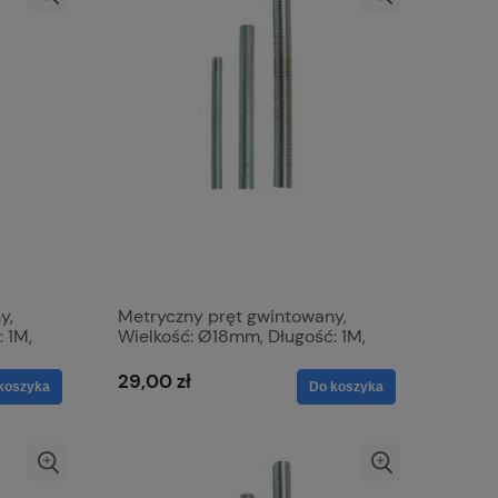
y,
Metryczny pręt gwintowany,
 1M,
Wielkość: Ø18mm, Długość: 1M,
nie:
Wytrzymałość na rozciąganie:
4.6. S.51891
29,00 zł
koszyka
Do koszyka