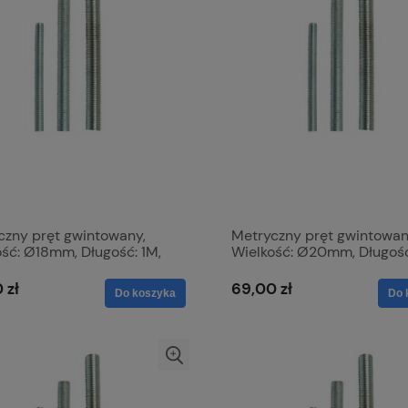
czny pręt gwintowany,
Metryczny pręt gwintowan
ość: Ø18mm, Długość: 1M,
Wielkość: Ø20mm, Długość
ymałość na rozciąganie:
Wytrzymałość na rozciąga
.8172
4.6. S.51892
 zł
69,00 zł
Do koszyka
Do 