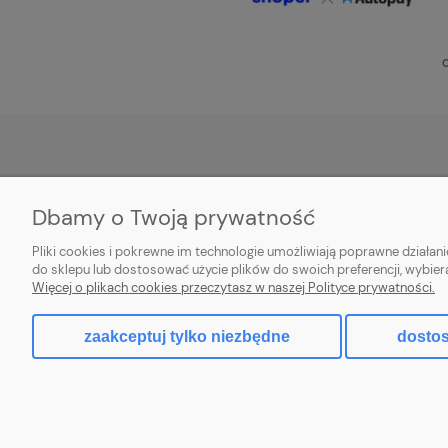
O
POMOC
MOJE KONTO
Dbamy o Twoją prywatność
Zwroty i reklamacje
Twoje zamówienia
Pliki cookies i pokrewne im technologie umożliwiają poprawne działa
Aplikacja
Ustawienia konta
do sklepu lub dostosować użycie plików do swoich preferencji, wybier
Więcej o plikach cookies przeczytasz w naszej Polityce prywatności.
Regulamin
Przechowalnia
zaakceptuj tylko niezbędne
dostos