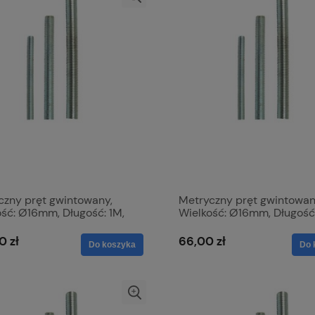
czny pręt gwintowany,
Metryczny pręt gwintowan
ość: Ø16mm, Długość: 1M,
Wielkość: Ø16mm, Długość:
ymałość na rozciąganie:
Wytrzymałość na rozciąga
.51890
8.8. S.8171
0 zł
66,00 zł
Do koszyka
Do 