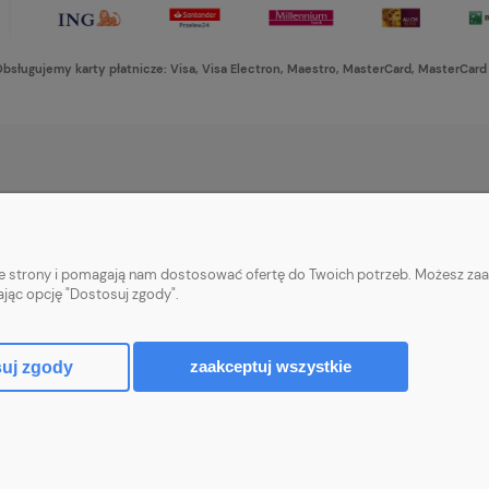
bsługujemy karty płatnicze: Visa, Visa Electron, Maestro, MasterCard, MasterCard
PŁATNOŚCI I DOSTAWA
INFORMACJE
Formy płatności
Ustawienia plikó
nie strony i pomagają nam dostosować ofertę do Twoich potrzeb. Możesz zaa
Czas i koszty dostawy
Polityka prywatn
ając opcję "Dostosuj zgody".
Czas realizacji zamówienia
zaakceptuj wszystkie
uj zgody
Sklep internetowy Shoper Premium