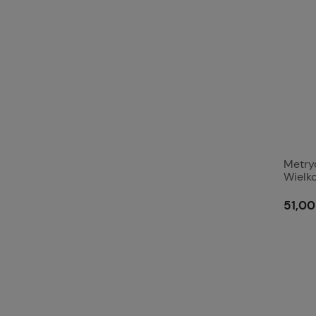
Metry
Wielk
Wytrz
4.6. S
51,00