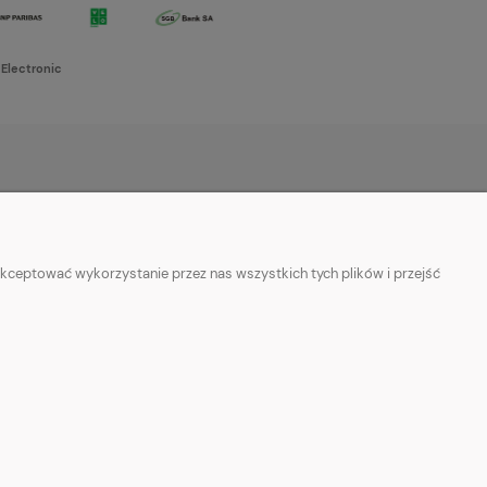
 Electronic
O NAS
w cookies
Kontakt i dane firmy
kceptować wykorzystanie przez nas wszystkich tych plików i przejść
ości
O firmie