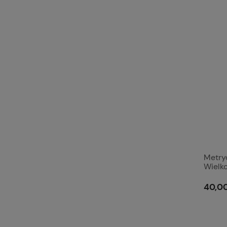
Metry
Wielko
Wytrz
8.8. S
40,00