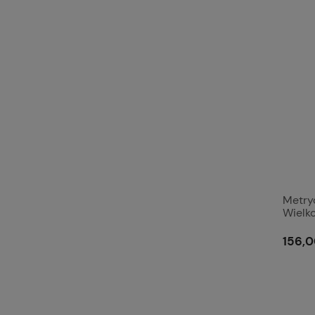
Metry
Wielk
Wytrz
4.6. S
156,0