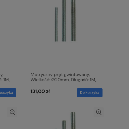
y,
Metryczny pręt gwintowany,
: 1M,
Wielkość: Ø20mm, Długość: 1M,
nie:
Wytrzymałość na rozciąganie:
8.8. S.8173
131,00 zł
koszyka
Do koszyka