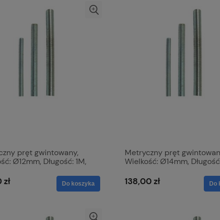
czny pręt gwintowany,
Metryczny pręt gwintowan
ść: Ø12mm, Długość: 1M,
Wielkość: Ø14mm, Długość:
ymałość na rozciąganie:
Wytrzymałość na rozciąga
.8169
4.6. S.51889
 zł
138,00 zł
Do koszyka
Do 