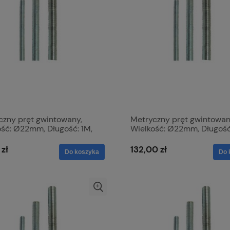
czny pręt gwintowany,
Metryczny pręt gwintowan
ość: Ø22mm, Długość: 1M,
Wielkość: Ø22mm, Długość
ymałość na rozciąganie:
Wytrzymałość na rozciąga
.51893
8.8. S.8174
 zł
132,00 zł
Do koszyka
Do 