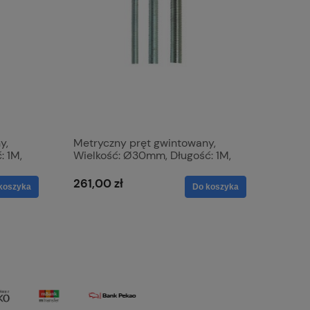
y,
Metryczny pręt gwintowany,
: 1M,
Wielkość: Ø30mm, Długość: 1M,
nie:
Wytrzymałość na rozciąganie:
8.8. S.8176
261,00 zł
koszyka
Do koszyka