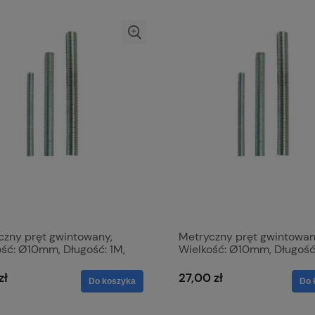
czny pręt gwintowany,
Metryczny pręt gwintowan
ość: Ø10mm, Długość: 1M,
Wielkość: Ø10mm, Długość:
ymałość na rozciąganie:
Wytrzymałość na rozciąga
.51887
8.8. S.8168
zł
27,00 zł
Do koszyka
Do 