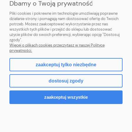
Dbamy o Twoją prywatność
PŁATNOŚCI I DOSTAWA
Pliki cookies i pokrewne im technologie umożliwiają poprawne
działanie strony i pomagają nam dostosować ofertę do Twoich
potrzeb. Możesz zaakceptować wykorzystanie przez nas
INFORMACJE
wszystkich tych plików i przejść do sklepu lub dostosować
użycie plików do swoich preferencji, wybierając opcję "Dostosuj
O NAS
zgody".
Więcej o plikach cookies przeczytasz w naszej Polityce
prywatności.
zaakceptuj tylko niezbędne
pokaż pełną wersję strony
dostosuj zgody
Sklep internetowy Shoper Premium
zaakceptuj wszystkie