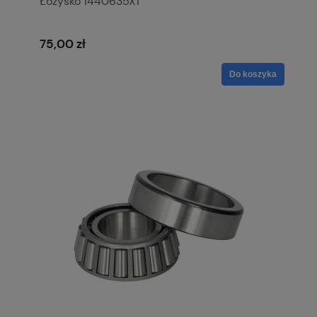
Łożysko 1440635X1
75,00 zł
Do koszyka