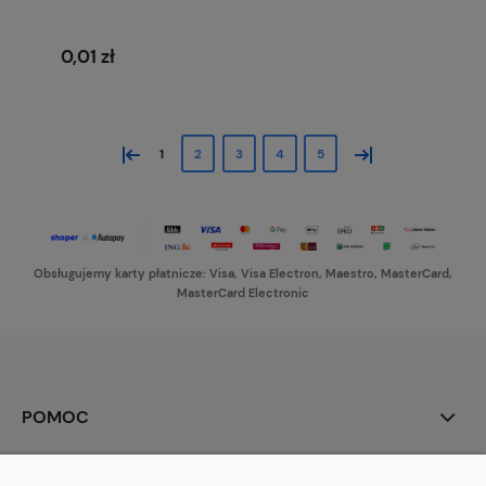
0,01 zł
«
»
1
2
3
4
5
Obsługujemy karty płatnicze: Visa, Visa Electron, Maestro, MasterCard,
MasterCard Electronic
POMOC
MOJE KONTO