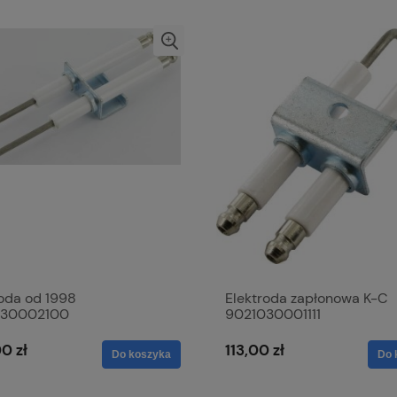
roda od 1998
Elektroda zapłonowa K-C
030002100
9021030001111
0 zł
113,00 zł
Do koszyka
Do 