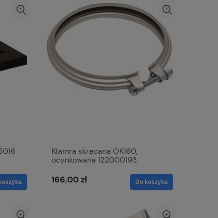
5016
Klamra skręcana OK160,
ocynkowana 122000193
166,00 zł
koszyka
Do koszyka