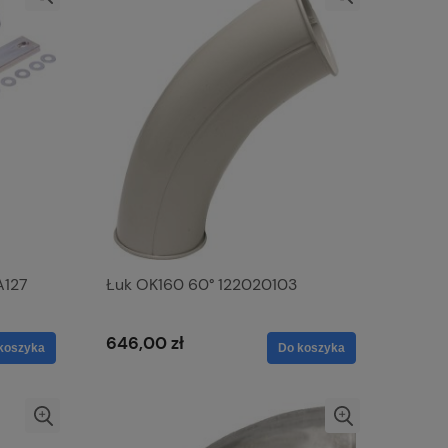
A127
Łuk OK160 60° 122020103
646,00 zł
koszyka
Do koszyka