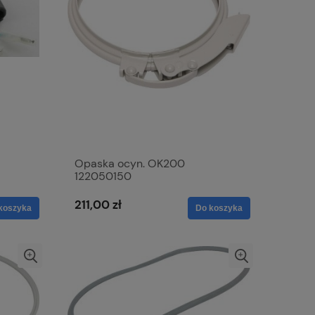
Opaska ocyn. OK200
122050150
211,00 zł
koszyka
Do koszyka