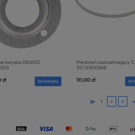
a łożyska DAG102
Pierścień uszczelniający
1303
50 121100368
 zł
111,00 zł
Do koszyka
Do 
«
»
1
2
3