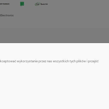
 Electronic
O NAS
w cookies
Kontakt i dane firmy
kceptować wykorzystanie przez nas wszystkich tych plików i przejść
ości
O firmie