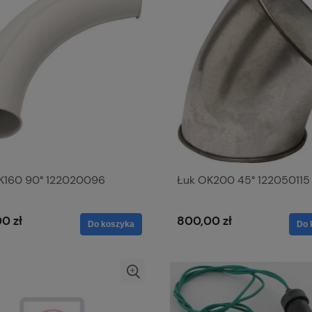
K160 90° 122020096
Łuk OK200 45° 122050115
0 zł
800,00 zł
Do koszyka
Do 