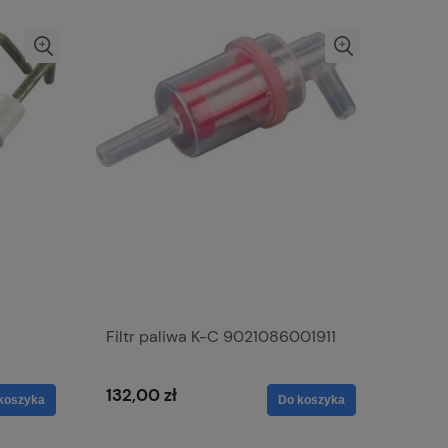
Filtr paliwa K-C 9021086001911
132,00 zł
koszyka
Do koszyka