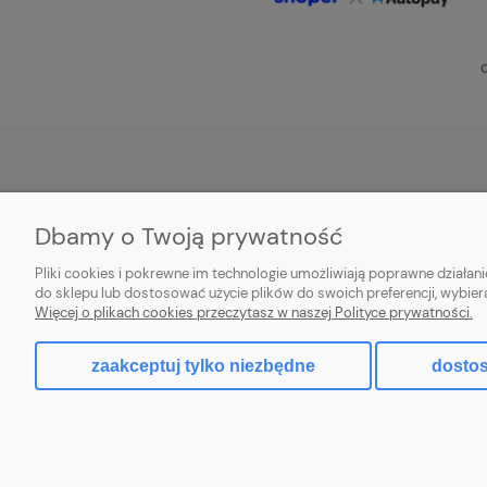
O
POMOC
MOJE KONTO
Dbamy o Twoją prywatność
Zwroty i reklamacje
Twoje zamówienia
Pliki cookies i pokrewne im technologie umożliwiają poprawne działa
Aplikacja
Ustawienia konta
do sklepu lub dostosować użycie plików do swoich preferencji, wybier
Więcej o plikach cookies przeczytasz w naszej Polityce prywatności.
Regulamin
Przechowalnia
zaakceptuj tylko niezbędne
dostos