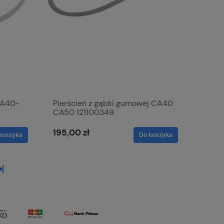
 CA40-
Pierścień z gąbki gumowej CA40
CA50 121100349
195,00 zł
koszyka
Do koszyka