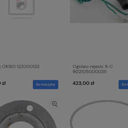
g OK160 122000132
Ogniwo rejestr. K-C
9021050000311
 zł
423,00 zł
Do koszyka
Do 