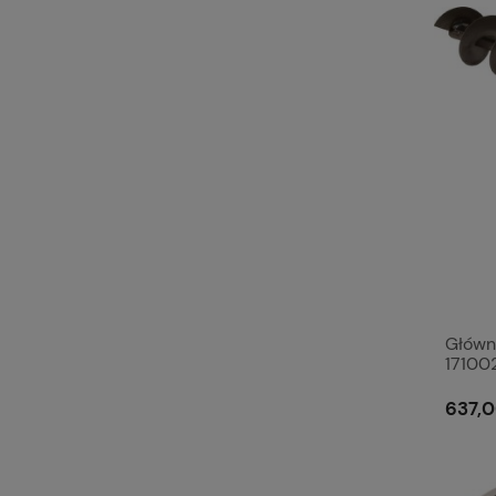
Główn
17100
637,0