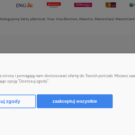
bsługujemy karty płatnicze: Visa, Visa Electron, Maestro, MasterCard, MasterCard
PŁATNOŚCI I DOSTAWA
INFORMACJE
Formy płatności
Ustawienia plikó
nie strony i pomagają nam dostosować ofertę do Twoich potrzeb. Możesz zaa
Czas i koszty dostawy
Polityka prywatn
ając opcję "Dostosuj zgody".
Czas realizacji zamówienia
zaakceptuj wszystkie
uj zgody
Sklep internetowy Shoper Premium