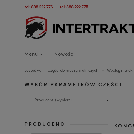
tel: 888 222 776
tel: 888 222 775
Menu
Nowości
Jesteś w:
»
Części do maszyn rolniczych
»
Według marek
WYBÓR PARAMETRÓW CZĘŚCI
Producent: (wybierz)
PRODUCENCI
KONGS