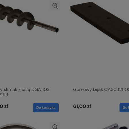
y ślimak z osią DGA 102
Gumowy bijak CA30 12110
2154
0 zł
61,00 zł
Do koszyka
Do 