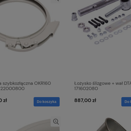
a szybkozłączna OKR160
Łożysko ślizgowe + wał DT
 122000800
171602080
0 zł
887,00 zł
Do koszyka
Do 