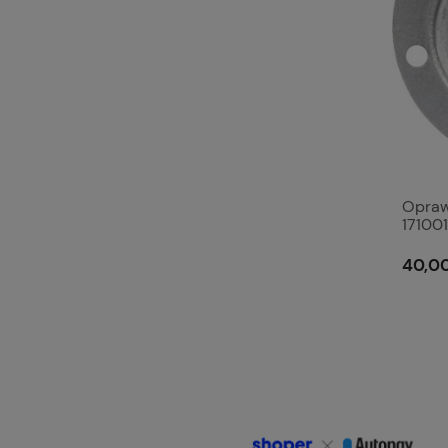
Opraw
17100
40,00