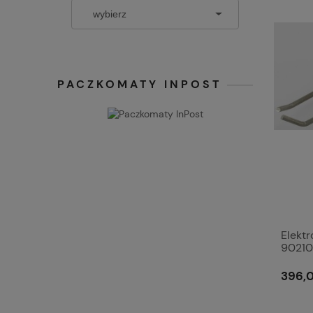
PACZKOMATY INPOST
Elekt
9021
396,0