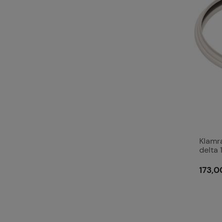
Klamr
delta
173,0