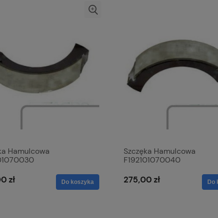
ka Hamulcowa
Szczęka Hamulcowa
01070030
F192101070040
0 zł
275,00 zł
Do koszyka
Do 