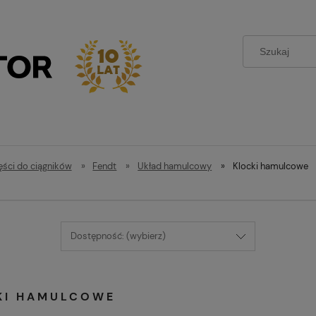
ęści do ciągników
»
Fendt
»
Układ hamulcowy
»
Klocki hamulcowe
Dostępność: (wybierz)
KI HAMULCOWE