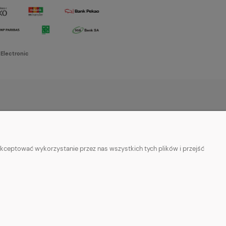
 Electronic
O NAS
w cookies
Kontakt i dane firmy
kceptować wykorzystanie przez nas wszystkich tych plików i przejść
ości
O firmie