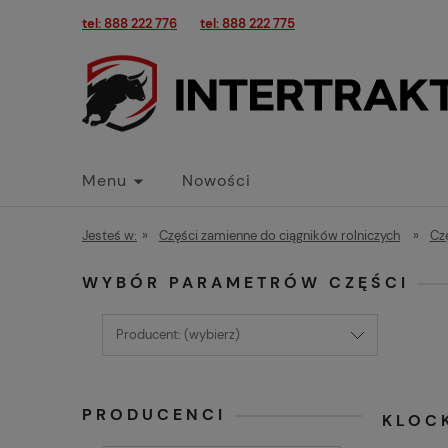
tel: 888 222 776
tel: 888 222 775
Menu
Nowości
Jesteś w:
»
Części zamienne do ciągników rolniczych
»
Cz
WYBÓR PARAMETRÓW CZĘŚCI
Producent: (wybierz)
PRODUCENCI
KLOC