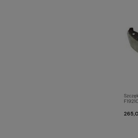
Szczę
F1921
265,0