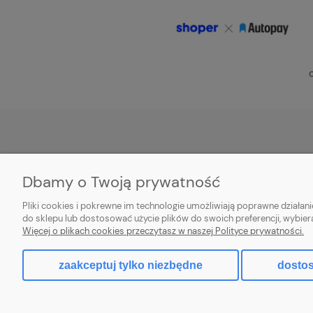
O
POMOC
MOJE KONTO
Dbamy o Twoją prywatność
Zwroty i reklamacje
Twoje zamówienia
Pliki cookies i pokrewne im technologie umożliwiają poprawne działa
Aplikacja
Ustawienia konta
do sklepu lub dostosować użycie plików do swoich preferencji, wybier
Więcej o plikach cookies przeczytasz w naszej Polityce prywatności.
Regulamin
Przechowalnia
zaakceptuj tylko niezbędne
dostos