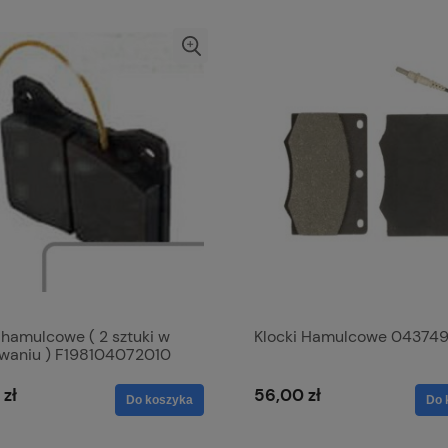
 hamulcowe ( 2 sztuki w
Klocki Hamulcowe 04374
waniu ) F198104072010
 zł
56,00 zł
Do koszyka
Do 