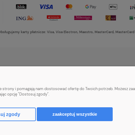
bsługujemy karty płatnicze: Visa, Visa Electron, Maestro, MasterCard, MasterCard
PŁATNOŚCI I DOSTAWA
INFORMACJE
Formy płatności
Ustawienia plikó
nie strony i pomagają nam dostosować ofertę do Twoich potrzeb. Możesz zaa
Czas i koszty dostawy
Polityka prywatn
ając opcję "Dostosuj zgody".
Czas realizacji zamówienia
zaakceptuj wszystkie
uj zgody
Sklep internetowy Shoper Premium