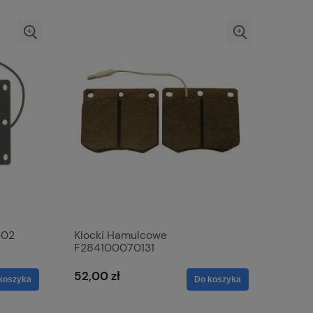
902
Klocki Hamulcowe
F284100070131
52,00 zł
koszyka
Do koszyka