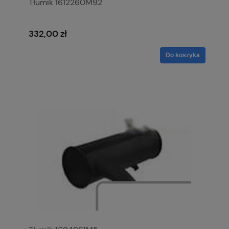
Tłumik 1612260M92
332,00 zł
Do koszyka