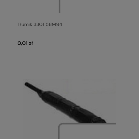
Tłumik 3301158M94
0,01 zł