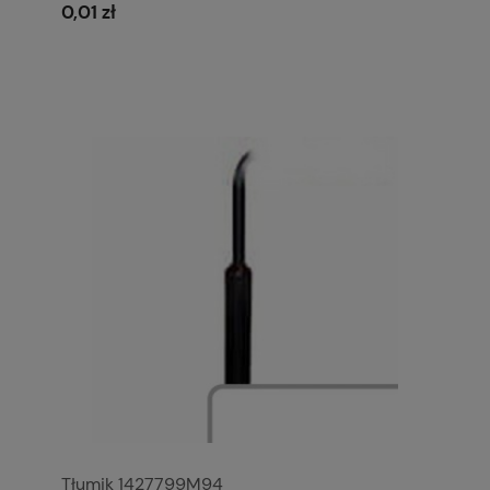
0,01 zł
Tłumik 1427799M94