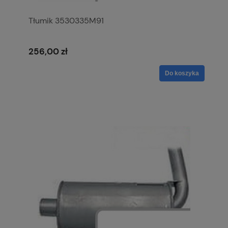
Tłumik 3530335M91
256,00 zł
Do koszyka