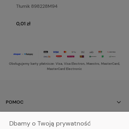
Tłumik 898228M94
0,01 zł
Obsługujemy karty płatnicze: Visa, Visa Electron, Maestro, MasterCard,
MasterCard Electronic
POMOC
MOJE KONTO
Dbamy o Twoją prywatność