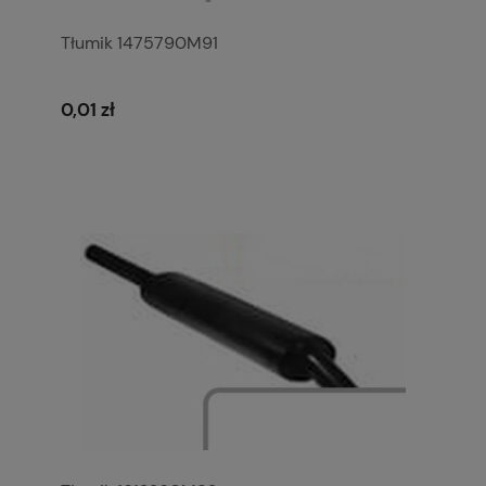
Tłumik 1475790M91
0,01 zł