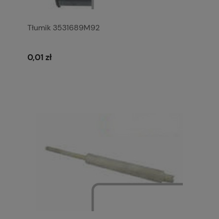
Tłumik 3531689M92
0,01 zł