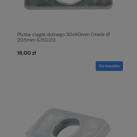
Płytka cięgła dolnego 30x60mm Otwór Ø
20.5mm S.150213
18,00 zł
Do koszyka