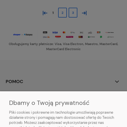
«
»
1
2
3
Obsługujemy karty płatnicze: Visa, Visa Electron, Maestro, MasterCard,
MasterCard Electronic
POMOC
MOJE KONTO
Dbamy o Twoją prywatność
PŁATNOŚCI I DOSTAWA
Pliki cookies i pokrewne im technologie umożliwiają poprawne
działanie strony i pomagają nam dostosować ofertę do Twoich
potrzeb. Możesz zaakceptować wykorzystanie przez nas
INFORMACJE