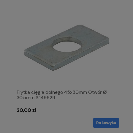
Płytka cięgła dolnego 45x80mm Otwór Ø
30.5mm S.149629
20,00 zł
Do koszyka