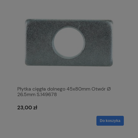
Płytka cięgła dolnego 45x80mm Otwór Ø
26.5mm S.149678
23,00 zł
Do koszyka