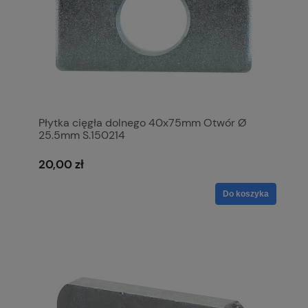
Płytka cięgła dolnego 40x75mm Otwór Ø
25.5mm S.150214
20,00 zł
Do koszyka