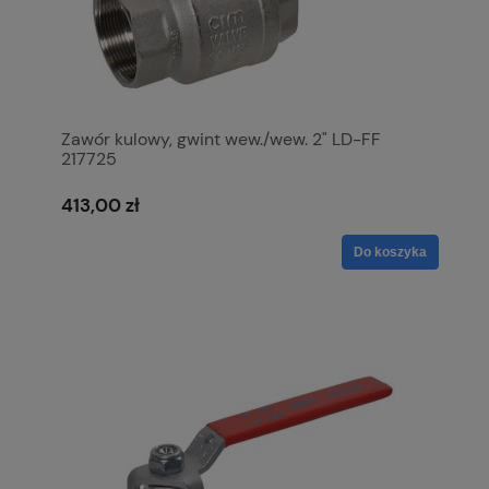
Zawór kulowy, gwint wew./wew. 2" LD-FF
217725
413,00 zł
Do koszyka