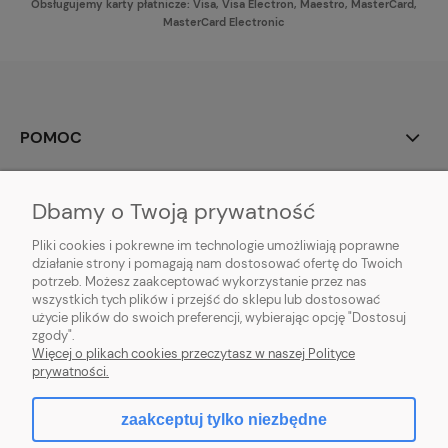
Obsługujemy karty płatnicze: Visa, Visa Electron, Maestro, MasterCard,
MasterCard Electronic
POMOC
MOJE KONTO
Dbamy o Twoją prywatność
PŁATNOŚCI I DOSTAWA
Pliki cookies i pokrewne im technologie umożliwiają poprawne
działanie strony i pomagają nam dostosować ofertę do Twoich
potrzeb. Możesz zaakceptować wykorzystanie przez nas
INFORMACJE
wszystkich tych plików i przejść do sklepu lub dostosować
użycie plików do swoich preferencji, wybierając opcję "Dostosuj
O NAS
zgody".
Więcej o plikach cookies przeczytasz w naszej Polityce
prywatności.
zaakceptuj tylko niezbędne
pokaż pełną wersję strony