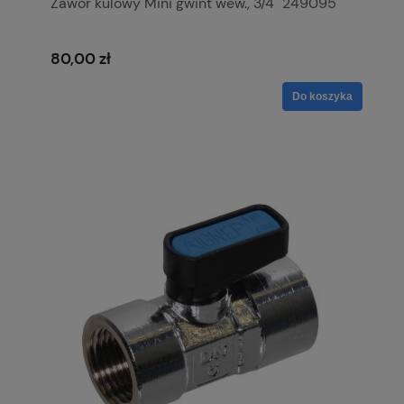
Zawór kulowy Mini gwint wew., 3/4" 249095
80,00 zł
Do koszyka