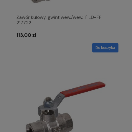
Zawór kulowy, gwint wew./wew. 1" LD-FF
217722
113,00 zł
Do koszyka