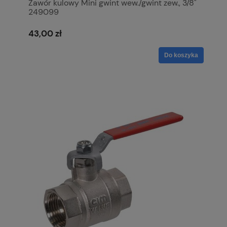
Zawór kulowy Mini gwint wew./gwint zew., 3/8"
249099
43,00 zł
Do koszyka