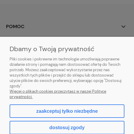
POMOC
MOJE KONTO
Dbamy o Twoją prywatność
PŁATNOŚCI I DOSTAWA
Pliki cookies i pokrewne im technologie umożliwiają poprawne
działanie strony i pomagają nam dostosować ofertę do Twoich
potrzeb. Możesz zaakceptować wykorzystanie przez nas
INFORMACJE
wszystkich tych plików i przejść do sklepu lub dostosować
użycie plików do swoich preferencji, wybierając opcję "Dostosuj
O NAS
zgody".
Więcej o plikach cookies przeczytasz w naszej Polityce
prywatności.
zaakceptuj tylko niezbędne
pokaż pełną wersję strony
dostosuj zgody