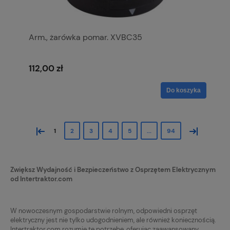
Arm., żarówka pomar. XVBC35
112,00 zł
Do koszyka
«
»
1
2
3
4
5
...
94
Zwiększ Wydajność i Bezpieczeństwo z Osprzętem Elektrycznym
od Intertraktor.com
W nowoczesnym gospodarstwie rolnym, odpowiedni osprzęt
elektryczny jest nie tylko udogodnieniem, ale również koniecznością.
Intertraktor.com rozumie tę potrzebę, oferując zaawansowany