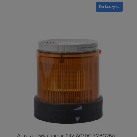
Do koszyka
Arm., żarówka pomar. 24V AC/DC XVBC2B5