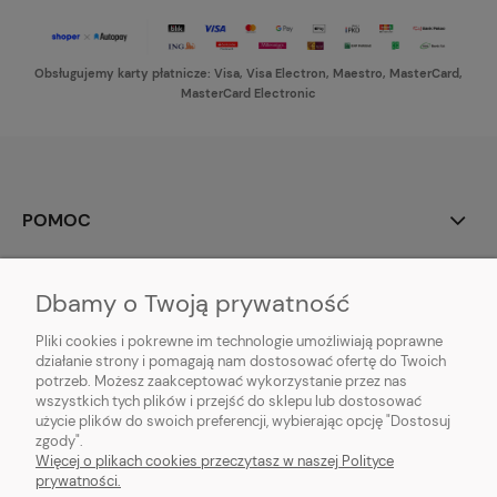
Obsługujemy karty płatnicze: Visa, Visa Electron, Maestro, MasterCard,
MasterCard Electronic
POMOC
MOJE KONTO
Dbamy o Twoją prywatność
PŁATNOŚCI I DOSTAWA
Pliki cookies i pokrewne im technologie umożliwiają poprawne
działanie strony i pomagają nam dostosować ofertę do Twoich
potrzeb. Możesz zaakceptować wykorzystanie przez nas
INFORMACJE
wszystkich tych plików i przejść do sklepu lub dostosować
użycie plików do swoich preferencji, wybierając opcję "Dostosuj
O NAS
zgody".
Więcej o plikach cookies przeczytasz w naszej Polityce
prywatności.