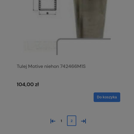
Tulej Motive niehon 742466M1S
104,00 zł
Do koszyka
«
»
1
2