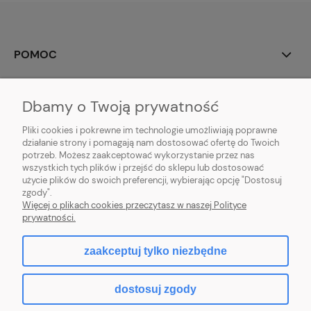
POMOC
MOJE KONTO
Dbamy o Twoją prywatność
PŁATNOŚCI I DOSTAWA
Pliki cookies i pokrewne im technologie umożliwiają poprawne
działanie strony i pomagają nam dostosować ofertę do Twoich
potrzeb. Możesz zaakceptować wykorzystanie przez nas
INFORMACJE
wszystkich tych plików i przejść do sklepu lub dostosować
użycie plików do swoich preferencji, wybierając opcję "Dostosuj
O NAS
zgody".
Więcej o plikach cookies przeczytasz w naszej Polityce
prywatności.
zaakceptuj tylko niezbędne
pokaż pełną wersję strony
dostosuj zgody
Sklep internetowy Shoper Premium