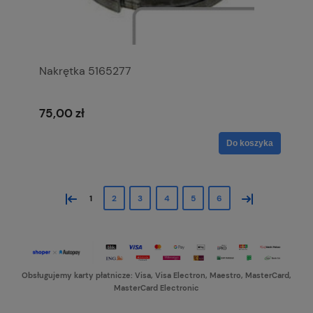
Nakrętka 5165277
75,00 zł
Do koszyka
«
»
1
2
3
4
5
6
Obsługujemy karty płatnicze: Visa, Visa Electron, Maestro, MasterCard,
MasterCard Electronic