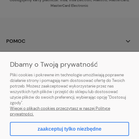
MasterCard Electronic
POMOC
MOJE KONTO
Dbamy o Twoją prywatność
PŁATNOŚCI I DOSTAWA
Pliki cookies i pokrewne im technologie umożliwiają poprawne
działanie strony i pomagają nam dostosować ofertę do Twoich
potrzeb. Możesz zaakceptować wykorzystanie przez nas
INFORMACJE
wszystkich tych plików i przejść do sklepu lub dostosować
użycie plików do swoich preferencji, wybierając opcję "Dostosuj
O NAS
zgody".
Więcej o plikach cookies przeczytasz w naszej Polityce
prywatności.
zaakceptuj tylko niezbędne
pokaż pełną wersję strony