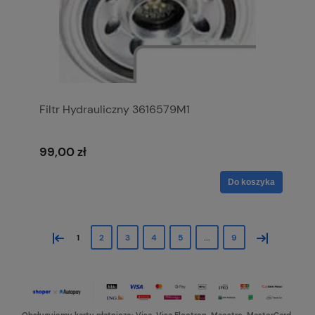
Filtr Hydrauliczny 3616579M1
99,00 zł
Do koszyka
«
»
1
2
3
4
5
...
9
Obsługujemy karty płatnicze: Visa, Visa Electron, Maestro, MasterCard,