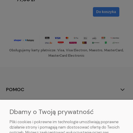
Do koszyka
Obsługujemy karty płatnicze: Visa, Visa Electron, Maestro, MasterCard,
MasterCard Electronic
POMOC
MOJE KONTO
Dbamy o Twoją prywatność
PŁATNOŚCI I DOSTAWA
Pliki cookies i pokrewne im technologie umożliwiają poprawne
działanie strony i pomagają nam dostosować ofertę do Twoich
potrzeb. Możesz zaakceptować wykorzystanie przez nas