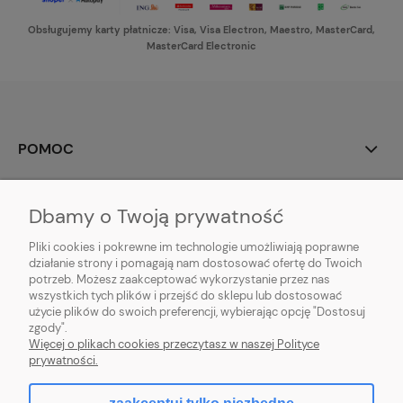
Obsługujemy karty płatnicze: Visa, Visa Electron, Maestro, MasterCard,
MasterCard Electronic
POMOC
MOJE KONTO
Dbamy o Twoją prywatność
PŁATNOŚCI I DOSTAWA
Pliki cookies i pokrewne im technologie umożliwiają poprawne
działanie strony i pomagają nam dostosować ofertę do Twoich
potrzeb. Możesz zaakceptować wykorzystanie przez nas
INFORMACJE
wszystkich tych plików i przejść do sklepu lub dostosować
użycie plików do swoich preferencji, wybierając opcję "Dostosuj
O NAS
zgody".
Więcej o plikach cookies przeczytasz w naszej Polityce
prywatności.