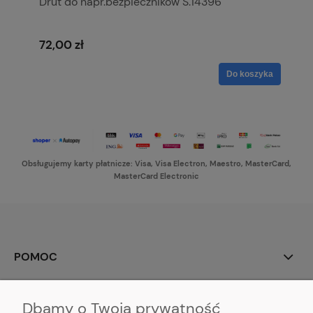
Drut do napr.bezpieczników S.14396
72,00 zł
Do koszyka
Obsługujemy karty płatnicze: Visa, Visa Electron, Maestro, MasterCard,
MasterCard Electronic
POMOC
MOJE KONTO
Dbamy o Twoją prywatność