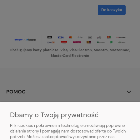
Do koszyka
Obsługujemy karty płatnicze: Visa, Visa Electron, Maestro, MasterCard,
MasterCard Electronic
POMOC
MOJE KONTO
Dbamy o Twoją prywatność
PŁATNOŚCI I DOSTAWA
Pliki cookies i pokrewne im technologie umożliwiają poprawne
działanie strony i pomagają nam dostosować ofertę do Twoich
potrzeb. Możesz zaakceptować wykorzystanie przez nas
INFORMACJE