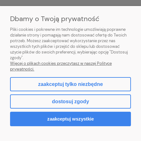
MOJE KONTO
Dbamy o Twoją prywatność
PŁATNOŚCI I DOSTAWA
Pliki cookies i pokrewne im technologie umożliwiają poprawne
działanie strony i pomagają nam dostosować ofertę do Twoich
potrzeb. Możesz zaakceptować wykorzystanie przez nas
INFORMACJE
wszystkich tych plików i przejść do sklepu lub dostosować
użycie plików do swoich preferencji, wybierając opcję "Dostosuj
O NAS
zgody".
Więcej o plikach cookies przeczytasz w naszej Polityce
prywatności.
zaakceptuj tylko niezbędne
pokaż pełną wersję strony
dostosuj zgody
Sklep internetowy Shoper Premium
zaakceptuj wszystkie